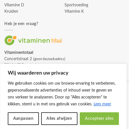
Vitamine D
Sportvoeding
Kruiden
Vitamine K
Heb je een vraag?
Vitaminentotaal
Concertstraat 2
(geen bezoekadres)
7512 HZ Enschede
info@vitaminentotaal.nl
Wij waarderen uw privacy
We gebruiken cookies om uw browse-ervaring te verbeteren,
gepersonaliseerde advertenties of inhoud weer te geven en
ons verkeer te analyseren. Door op "Alles accepteren" te
klikken, stemt u in met ons gebruik van cookies.
Lees meer
Klantenservice
Cookies
Privacybeleid
Disclaimer
Aanpassen
Alles afwijzen
Accepteer alles
© 2026 -
Vitaminentotaal.nl