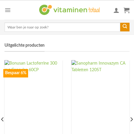
Skip
to
content
Zoeken
naar:
Uitgelichte producten
Bespaar 6%