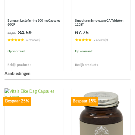
Bonusan Lactoferrine 300 mg Capsules
Sanopharm Innovazym CA Tabletten
60CP
120ST
84,59
67,75
Oorspronkelijke
Huidige
89,99
prijs
prijs
6 review(s)
7 review(s)
was:
is:
€89,99.
€84,59.
Op voorraad:
Op voorraad:
Bekijk product >
Bekijk product >
Aanbiedingen
Bespaar 25%
Bespaar 15%