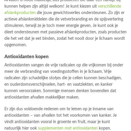
Afvallen is nooit makkelijk, dus producten die daar een handje bij
kunnen helpen zijn altijd welkom! Je kunt kiezen uit
verschillende
afslankproducten
die jouw gewichtsverlies ondersteunen. Zo zijn er
actieve afslankmiddelen die de vetverbranding en de spijsvertering
stimuleren, terwijl ze je toch meer energie geven. Je kunt ook je
dieet ondersteunen met passieve afslankproducten, zoals producten
die het vet dat je eet binden, zodat het nooit door je lichaam wordt
opgenomen.
Antioxidanten kopen
Antioxidanten vangen de vrije radicalen op die vrijkomen bij onder
meer de verbranding van voedingsstoffen in je lichaam. Vrije
radicalen zijn schadelijke stofjes die je cellen kunnen beschadigen,
en ouderdomsverschijnselen, hart- en vaatziekten, en kanker
kunnen veroorzaken. Sommige mensen denken bovendien dat
antioxidanten afvallen makkelijker maken.
Er zijn dus voldoende redenen om te letten op je inname van
antioxidanten – van afvallen tot het voorkomen van kanker. Je
vindt antioxidanten vooral in groente en fruit, maar je kunt
natuurlijk hier ook
supplementen met antioxidanten
kopen.