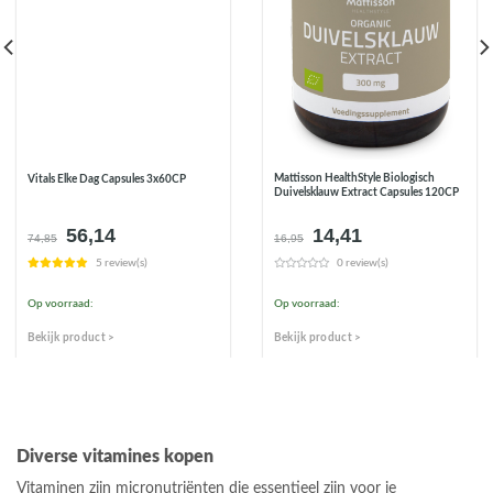
Mattisson HealthStyle Biologisch
Vitals Elke Dag Capsules 3x60CP
Duivelsklauw Extract Capsules 120CP
56,14
14,41
Oorspronkelijke
Huidige
Oorspronkelijke
Huidige
74,85
16,95
prijs
prijs
prijs
prijs
5 review(s)
0 review(s)
was:
is:
was:
is:
€74,85.
€56,14.
€16,95.
€14,41.
Op voorraad:
Op voorraad:
Bekijk product >
Bekijk product >
Diverse vitamines kopen
Vitaminen zijn micronutriënten die essentieel zijn voor je