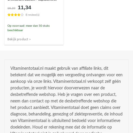
11,34
Oorspronkelijke
Huidige
16,20
prijs
prijs
8 review(s)
was:
is:
€16,20.
€11,34.
Op voorraad: meer dan 50 stuks
beschikbaar
Bekijk product >
Vitaminentotaal.nl maakt gebruik van affiliate links, dit
betekent dat we mogelijk een vergoeding ontvangen voor een
aankoop via onze links. Vitaminentotaal.nl verkoopt zelf géén
producten, je wordt hiervoor doorverwezen naar de
desbetreffende webshop. Heb je vragen over een product,
neem dan contact op met de desbetreffende webshop die
het product aanbiedt. Vitaminentotaal doet geen claims over
diagnose, behandeling, genezing of ziektepreventie, de inhoud
van Vitaminentotaal is uitsluitend bedoeld voor informatieve
doeleinden. Houd er rekening mee dat de informatie op