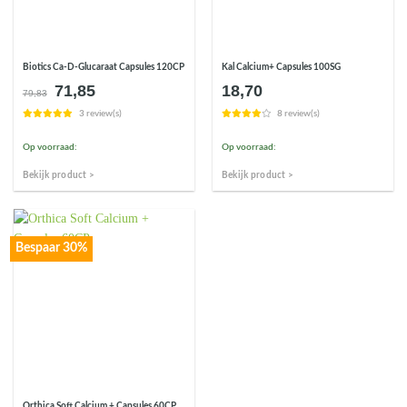
Biotics Ca-D-Glucaraat Capsules 120CP
Kal Calcium+ Capsules 100SG
71,85
18,70
Oorspronkelijke
Huidige
79,83
prijs
prijs
3 review(s)
8 review(s)
was:
is:
€79,83.
€71,85.
Op voorraad:
Op voorraad:
Bekijk product >
Bekijk product >
Bespaar 30%
Orthica Soft Calcium + Capsules 60CP