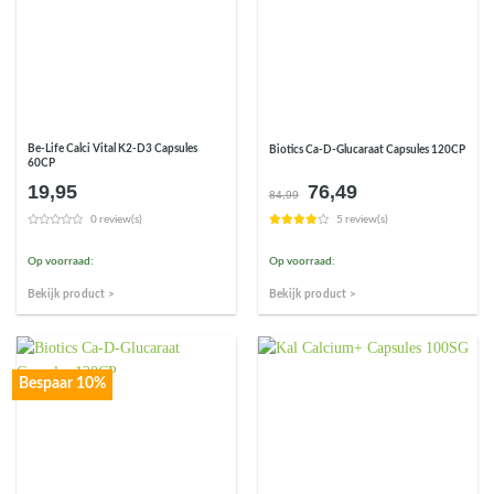
Be-Life Calci Vital K2-D3 Capsules
Biotics Ca-D-Glucaraat Capsules 120CP
60CP
19,95
76,49
Oorspronkelijke
Huidige
84,99
prijs
prijs
0 review(s)
5 review(s)
was:
is:
€84,99.
€76,49.
Op voorraad:
Op voorraad:
Bekijk product >
Bekijk product >
Bespaar 10%