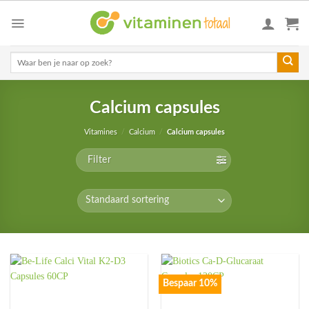
Skip
to
content
Zoeken
naar:
Calcium capsules
Vitamines
/
Calcium
/
Calcium capsules
Filter
Bespaar 10%