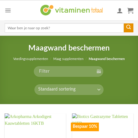
Skip
to
content
Zoeken
naar:
Maagwand beschermen
Voedingssupplementen
/
Maag supplementen
/
Maagwand beschermen
Filter
Bespaar 10%