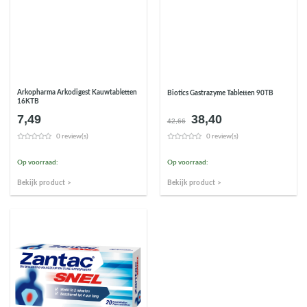
Arkopharma Arkodigest Kauwtabletten
Biotics Gastrazyme Tabletten 90TB
16KTB
7,49
38,40
Oorspronkelijke
Huidige
42,66
prijs
prijs
0 review(s)
0 review(s)
was:
is:
€42,66.
€38,40.
Op voorraad:
Op voorraad:
Bekijk product >
Bekijk product >