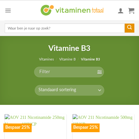
Skip
to
content
Zoeken
naar:
Vitamine B3
Vitamines
/
Vitamine B
/
Vitamine B3
Filter
Bespaar 25%
Bespaar 25%