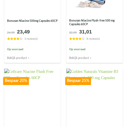
Bonusan Niacine Flush-free 500 mg
Bonusan Niacine 500mg Capsules 60CP
Capsules 60CP
23,49
31,01
Oorspronkelijke
Huidige
Oorspronkelijke
Huidige
24,99
32,99
prijs
prijs
prijs
prijs
3 review(s)
8 review(s)
was:
is:
was:
is:
€24,99.
€23,49.
€32,99.
€31,01.
Op voorraad:
Op voorraad:
Bekijk product >
Bekijk product >
Bespaar 20%
Bespaar 25%