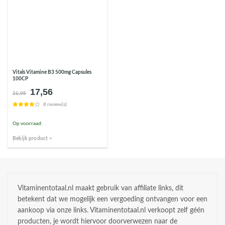
Vitals Vitamine B3 500mg Capsules
100CP
17,56
Oorspronkelijke
Huidige
21,95
prijs
prijs
8 review(s)
was:
is:
€21,95.
€17,56.
Op voorraad:
Bekijk product >
Vitaminentotaal.nl maakt gebruik van affiliate links, dit
betekent dat we mogelijk een vergoeding ontvangen voor een
aankoop via onze links. Vitaminentotaal.nl verkoopt zelf géén
producten, je wordt hiervoor doorverwezen naar de