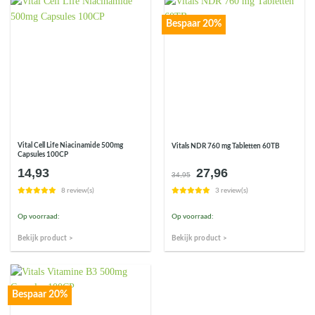
Bespaar 20%
Vital Cell Life Niacinamide 500mg
Vitals NDR 760 mg Tabletten 60TB
Capsules 100CP
14,93
27,96
Oorspronkelijke
Huidige
34,95
prijs
prijs
8 review(s)
3 review(s)
was:
is:
€34,95.
€27,96.
Op voorraad:
Op voorraad:
Bekijk product >
Bekijk product >
Bespaar 20%