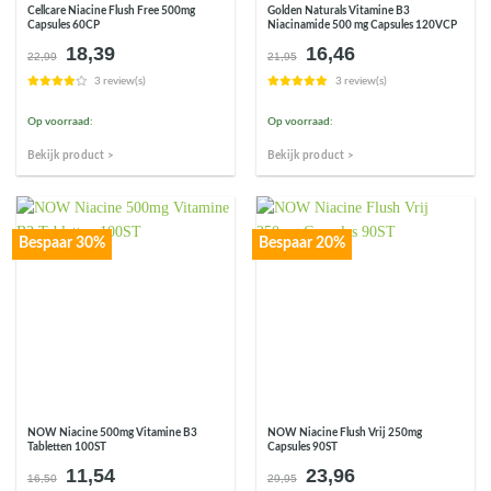
Cellcare Niacine Flush Free 500mg
Golden Naturals Vitamine B3
Capsules 60CP
Niacinamide 500 mg Capsules 120VCP
18,39
16,46
Oorspronkelijke
Huidige
Oorspronkelijke
Huidige
22,99
21,95
prijs
prijs
prijs
prijs
3 review(s)
3 review(s)
was:
is:
was:
is:
€22,99.
€18,39.
€21,95.
€16,46.
Op voorraad:
Op voorraad:
Bekijk product >
Bekijk product >
Bespaar 30%
Bespaar 20%
NOW Niacine 500mg Vitamine B3
NOW Niacine Flush Vrij 250mg
Tabletten 100ST
Capsules 90ST
11,54
23,96
Oorspronkelijke
Huidige
Oorspronkelijke
Huidige
16,50
29,95