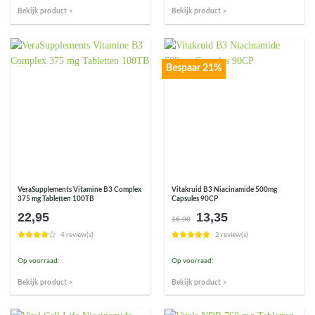
Bekijk product >
Bekijk product >
Bespaar 21%
VeraSupplements Vitamine B3 Complex
Vitakruid B3 Niacinamide 500mg
375 mg Tabletten 100TB
Capsules 90CP
22,95
13,35
Oorspronkelijke
Huidige
16,90
prijs
prijs
4 review(s)
2 review(s)
was:
is:
€16,90.
€13,35.
Op voorraad:
Op voorraad:
Bekijk product >
Bekijk product >