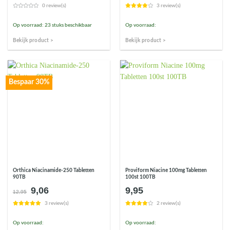
prijs
prijs
prijs
prijs
0 review(s)
3 review(s)
was:
is:
was:
is:
€16,50.
€11,54.
€29,95.
€23,96.
Op voorraad: 23 stuks beschikbaar
Op voorraad:
Bekijk product >
Bekijk product >
Bespaar 30%
Orthica Niacinamide-250 Tabletten
Proviform Niacine 100mg Tabletten
90TB
100st 100TB
9,06
9,95
Oorspronkelijke
Huidige
12,95
prijs
prijs
3 review(s)
2 review(s)
was:
is:
€12,95.
€9,06.
Op voorraad:
Op voorraad: