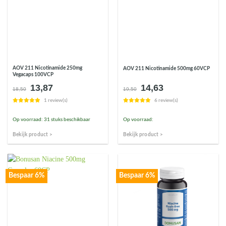
AOV 211 Nicotinamide 250mg
AOV 211 Nicotinamide 500mg 60VCP
Vegacaps 100VCP
13,87
14,63
Oorspronkelijke
Huidige
Oorspronkelijke
Huidige
18,50
19,50
prijs
prijs
prijs
prijs
1 review(s)
6 review(s)
was:
is:
was:
is:
€18,50.
€13,87.
€19,50.
€14,63.
Op voorraad: 31 stuks beschikbaar
Op voorraad:
Bekijk product >
Bekijk product >
Bespaar 6%
Bespaar 6%