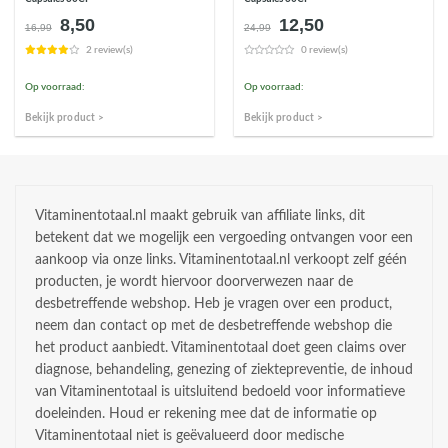
8,50
12,50
Oorspronkelijke
Huidige
Oorspronkelijke
Huidige
16,99
24,99
prijs
prijs
prijs
prijs
2 review(s)
0 review(s)
was:
is:
was:
is:
€16,99.
€8,50.
€24,99.
€12,50.
Op voorraad:
Op voorraad:
Bekijk product >
Bekijk product >
Vitaminentotaal.nl maakt gebruik van affiliate links, dit
betekent dat we mogelijk een vergoeding ontvangen voor een
aankoop via onze links. Vitaminentotaal.nl verkoopt zelf géén
producten, je wordt hiervoor doorverwezen naar de
desbetreffende webshop. Heb je vragen over een product,
neem dan contact op met de desbetreffende webshop die
het product aanbiedt. Vitaminentotaal doet geen claims over
diagnose, behandeling, genezing of ziektepreventie, de inhoud
van Vitaminentotaal is uitsluitend bedoeld voor informatieve
doeleinden. Houd er rekening mee dat de informatie op
Vitaminentotaal niet is geëvalueerd door medische