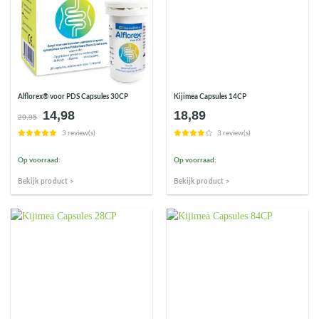
Alflorex® voor PDS Capsules 30CP
Kijimea Capsules 14CP
14,98
18,89
Oorspronkelijke
Huidige
29,95
prijs
prijs
3 review(s)
3 review(s)
was:
is:
€29,95.
€14,98.
Op voorraad:
Op voorraad:
Bekijk product >
Bekijk product >