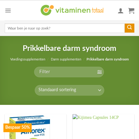
Skip
to
content
Zoeken
naar:
Prikkelbare darm syndroom
Voedingssupplementen
/
Darm supplementen
/
Prikkelbare darm syndroom
Filter
Bespaar 50%