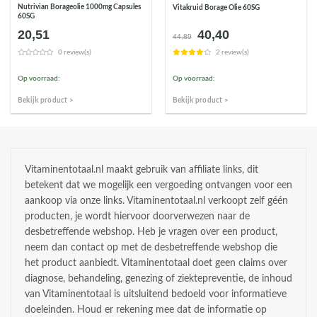
Nutrivian Borageolie 1000mg Capsules
Vitakruid Borage Olie 60SG
60SG
20,51
40,40
Oorspronkelijke
Huidige
44,89
prijs
prijs
0 review(s)
2 review(s)
was:
is:
€44,89.
€40,40.
Op voorraad:
Op voorraad:
Bekijk product >
Bekijk product >
Vitaminentotaal.nl maakt gebruik van affiliate links, dit
betekent dat we mogelijk een vergoeding ontvangen voor een
aankoop via onze links. Vitaminentotaal.nl verkoopt zelf géén
producten, je wordt hiervoor doorverwezen naar de
desbetreffende webshop. Heb je vragen over een product,
neem dan contact op met de desbetreffende webshop die
het product aanbiedt. Vitaminentotaal doet geen claims over
diagnose, behandeling, genezing of ziektepreventie, de inhoud
van Vitaminentotaal is uitsluitend bedoeld voor informatieve
doeleinden. Houd er rekening mee dat de informatie op