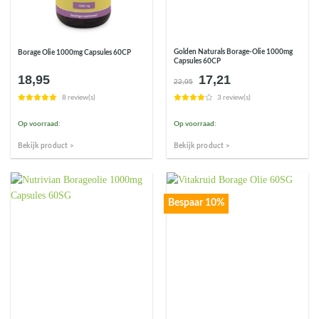
Golden Naturals Borage-Olie 1000mg
Borage Olie 1000mg Capsules 60CP
Capsules 60CP
18,95
17,21
Oorspronkelijke
Huidige
22,95
prijs
prijs
8 review(s)
3 review(s)
was:
is:
€22,95.
€17,21.
Op voorraad:
Op voorraad:
Bekijk product >
Bekijk product >
Bespaar 10%