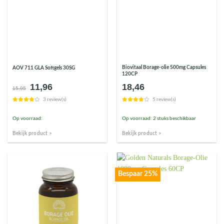
Biovitaal Borage-olie 500mg Capsules
AOV 711 GLA Softgels 30SG
120CP
11,96
18,46
Oorspronkelijke
Huidige
15,95
prijs
prijs
3 review(s)
5 review(s)
was:
is:
€15,95.
€11,96.
Op voorraad:
Op voorraad: 2 stuks beschikbaar
Bekijk product >
Bekijk product >
Bespaar 25%