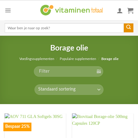
Skip
to
content
Zoeken
naar:
Borage olie
Voedingssupplementen
/
Populaire supplementen
/
Borage olie
Filter
Bespaar 25%