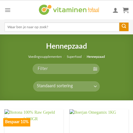
Skip
to
content
Zoeken
naar:
Hennepzaad
Voedingssupplementen
/
Superfood
/
Hennepzaad
Filter
Bespaar 10%