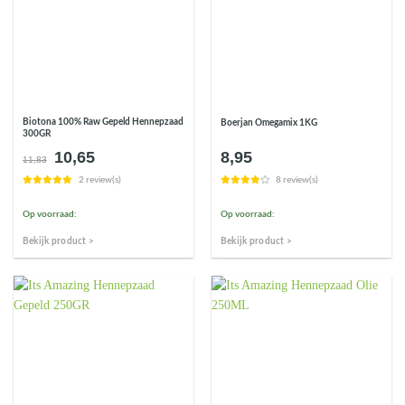
Biotona 100% Raw Gepeld Hennepzaad
Boerjan Omegamix 1KG
300GR
10,65
8,95
Oorspronkelijke
Huidige
11,83
prijs
prijs
2 review(s)
8 review(s)
was:
is:
€11,83.
€10,65.
Op voorraad:
Op voorraad:
Bekijk product >
Bekijk product >