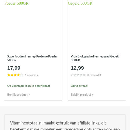
Superfoodies Hennep Proteine Poeder
Vitiv Biologische Hennepzaad Gepeld
500GR
500GR
17,99
12,99
1 review(s)
0 review(s)
Op voorraad: 8 stuks beschikbaar
Op voorraad:
Bekijk product >
Bekijk product >
Vitaminentotaal.nl maakt gebruik van affiliate links, dit
betekent dat we mogelijk een vergoeding ontvangen voor een