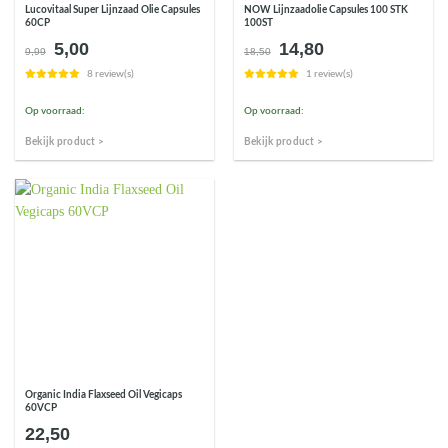
Lucovitaal Super Lijnzaad Olie Capsules
NOW Lijnzaadolie Capsules 100 STK
60CP
100ST
5,00
14,80
Oorspronkelijke
Huidige
Oorspronkelijke
Huidige
9,99
18,50
prijs
prijs
prijs
prijs
8 review(s)
1 review(s)
was:
is:
was:
is:
€9,99.
€5,00.
€18,50.
€14,80.
Op voorraad:
Op voorraad:
Bekijk product >
Bekijk product >
Organic India Flaxseed Oil Vegicaps
60VCP
22,50