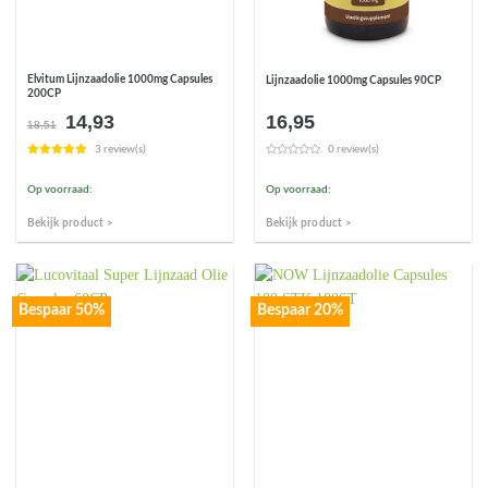
Elvitum Lijnzaadolie 1000mg Capsules
Lijnzaadolie 1000mg Capsules 90CP
200CP
14,93
16,95
Oorspronkelijke
Huidige
18,51
prijs
prijs
3 review(s)
0 review(s)
was:
is:
€18,51.
€14,93.
Op voorraad:
Op voorraad:
Bekijk product >
Bekijk product >
Bespaar 50%
Bespaar 20%