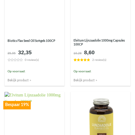
Elvitum Lijnzaadolie 1000mg Capsules
Biotics Flax Seed Oil Softgels 100CP
100CP
32,35
8,60
Oorspronkelijke
Huidige
Oorspronkelijke
Huidige
35,95
10,28
prijs
prijs
prijs
prijs
0 review(s)
2 review(s)
was:
is:
was:
is:
€35,95.
€32,35.
€10,28.
€8,60.
Op voorraad:
Op voorraad:
Bekijk product >
Bekijk product >
Bespaar 19%