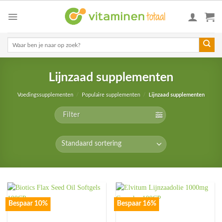
Skip
to
content
Zoeken
naar:
Lijnzaad supplementen
Voedingssupplementen
/
Populaire supplementen
/
Lijnzaad supplementen
Filter
Bespaar 10%
Bespaar 16%