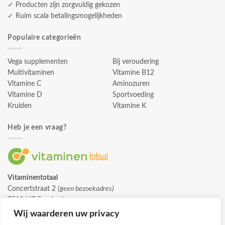
✓ Producten zijn zorgvuldig gekozen
✓ Ruim scala betalingsmogelijkheden
Populaire categorieën
Vega supplementen
Bij veroudering
Multivitaminen
Vitamine B12
Vitamine C
Aminozuren
Vitamine D
Sportvoeding
Kruiden
Vitamine K
Heb je een vraag?
Vitaminentotaal
Concertstraat 2
(geen bezoekadres)
7512 HZ Enschede
info@vitaminentotaal.nl
Wij waarderen uw privacy