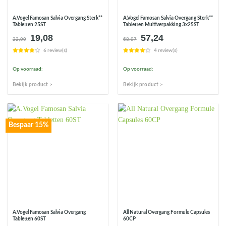
A.Vogel Famosan Salvia Overgang Sterk**
A.Vogel Famosan Salvia Overgang Sterk**
Tabletten 25ST
Tabletten Multiverpakking 3x25ST
19,08
57,24
Oorspronkelijke
Huidige
Oorspronkelijke
Huidige
22,99
68,97
prijs
prijs
prijs
prijs
6 review(s)
4 review(s)
was:
is:
was:
is:
€22,99.
€19,08.
€68,97.
€57,24.
Op voorraad:
Op voorraad:
Bekijk product >
Bekijk product >
Bespaar 15%
A.Vogel Famosan Salvia Overgang
All Natural Overgang Formule Capsules
Tabletten 60ST
60CP