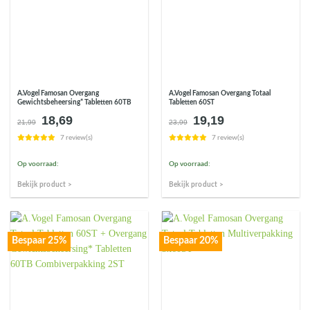
A.Vogel Famosan Overgang
A.Vogel Famosan Overgang Totaal
Gewichtsbeheersing* Tabletten 60TB
Tabletten 60ST
18,69
19,19
Oorspronkelijke
Huidige
Oorspronkelijke
Huidige
21,99
23,99
prijs
prijs
prijs
prijs
7 review(s)
7 review(s)
was:
is:
was:
is:
€21,99.
€18,69.
€23,99.
€19,19.
Op voorraad:
Op voorraad:
Bekijk product >
Bekijk product >
Bespaar 25%
Bespaar 20%