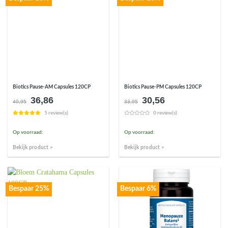
Biotics Pause-AM Capsules 120CP
Biotics Pause-PM Capsules 120CP
36,86
30,56
Oorspronkelijke
Huidige
Oorspronkelijke
Huidige
40,95
33,95
prijs
prijs
prijs
prijs
5 review(s)
0 review(s)
was:
is:
was:
is:
€40,95.
€36,86.
€33,95.
€30,56.
Op voorraad:
Op voorraad:
Bekijk product >
Bekijk product >
Bespaar 25%
Bespaar 6%