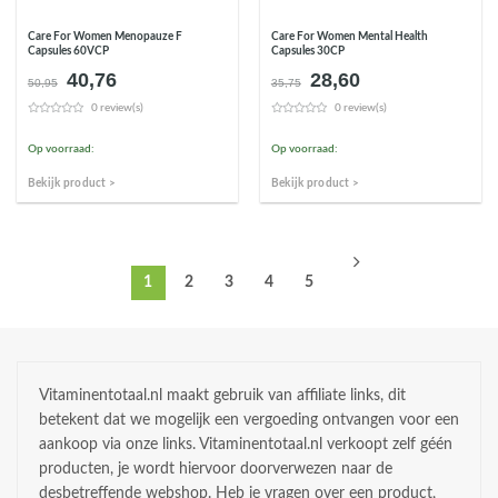
Care For Women Menopauze F
Care For Women Mental Health
Capsules 60VCP
Capsules 30CP
40,76
28,60
Oorspronkelijke
Huidige
Oorspronkelijke
Huidige
50,95
35,75
prijs
prijs
prijs
prijs
0 review(s)
0 review(s)
was:
is:
was:
is:
€50,95.
€40,76.
€35,75.
€28,60.
Op voorraad:
Op voorraad:
Bekijk product >
Bekijk product >
1
2
3
4
5
Vitaminentotaal.nl maakt gebruik van affiliate links, dit
betekent dat we mogelijk een vergoeding ontvangen voor een
aankoop via onze links. Vitaminentotaal.nl verkoopt zelf géén
producten, je wordt hiervoor doorverwezen naar de
desbetreffende webshop. Heb je vragen over een product,