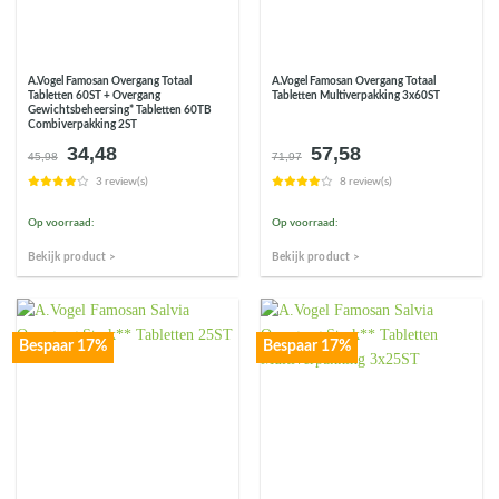
A.Vogel Famosan Overgang Totaal
A.Vogel Famosan Overgang Totaal
Tabletten 60ST + Overgang
Tabletten Multiverpakking 3x60ST
Gewichtsbeheersing* Tabletten 60TB
Combiverpakking 2ST
34,48
57,58
Oorspronkelijke
Huidige
Oorspronkelijke
Huidige
45,98
71,97
prijs
prijs
prijs
prijs
3 review(s)
8 review(s)
was:
is:
was:
is:
€45,98.
€34,48.
€71,97.
€57,58.
Op voorraad:
Op voorraad:
Bekijk product >
Bekijk product >
Bespaar 17%
Bespaar 17%