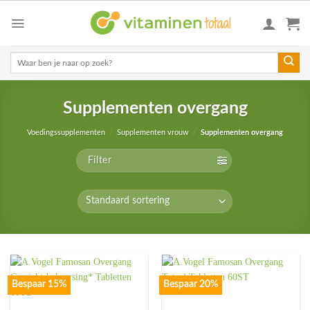
Skip
to
content
Zoeken
naar:
Supplementen overgang
Voedingssupplementen
/
Supplementen vrouw
/
Supplementen overgang
Filter
Bespaar 15%
Bespaar 20%