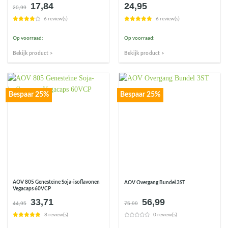
17,84
24,95
Oorspronkelijke
Huidige
20,99
prijs
prijs
6 review(s)
6 review(s)
was:
is:
€20,99.
€17,84.
Op voorraad:
Op voorraad:
Bekijk product >
Bekijk product >
Bespaar 25%
Bespaar 25%
AOV 805 Genesteïne Soja-isoflavonen
AOV Overgang Bundel 3ST
Vegacaps 60VCP
33,71
56,99
Oorspronkelijke
Huidige
Oorspronkelijke
Huidige
44,95
75,99
prijs
prijs
prijs
prijs
8 review(s)
0 review(s)
was:
is:
was:
is:
€44,95.
€33,71.
€75,99.
€56,99.