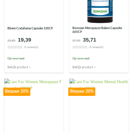
Bonusan Menopauze Balans Capsules
Bloem Cratahama Capsules 100CP
60VCP
19,39
35,71
Oorspronkelijke
Huidige
Oorspronkelijke
Huidige
25,85
37,99
prijs
prijs
prijs
prijs
0 review(s)
0 review(s)
was:
is:
was:
is:
€25,85.
€19,39.
€37,99.
€35,71.
Op voorraad:
Op voorraad:
Bekijk product >
Bekijk product >
Bespaar 20%
Bespaar 20%