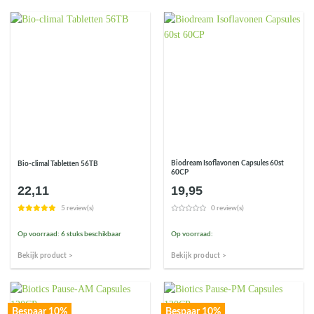
Biodream Isoflavonen Capsules 60st
Bio-climal Tabletten 56TB
60CP
22,11
19,95
5 review(s)
0 review(s)
Op voorraad: 6 stuks beschikbaar
Op voorraad:
Bekijk product >
Bekijk product >
Bespaar 10%
Bespaar 10%