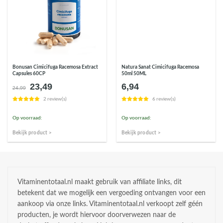
Bonusan Cimicifuga Racemosa Extract
Natura Sanat Cimicifuga Racemosa
Capsules 60CP
50ml 50ML
23,49
6,94
Oorspronkelijke
Huidige
24,99
prijs
prijs
2 review(s)
6 review(s)
was:
is:
€24,99.
€23,49.
Op voorraad:
Op voorraad:
Bekijk product >
Bekijk product >
Vitaminentotaal.nl maakt gebruik van affiliate links, dit
betekent dat we mogelijk een vergoeding ontvangen voor een
aankoop via onze links. Vitaminentotaal.nl verkoopt zelf géén
producten, je wordt hiervoor doorverwezen naar de