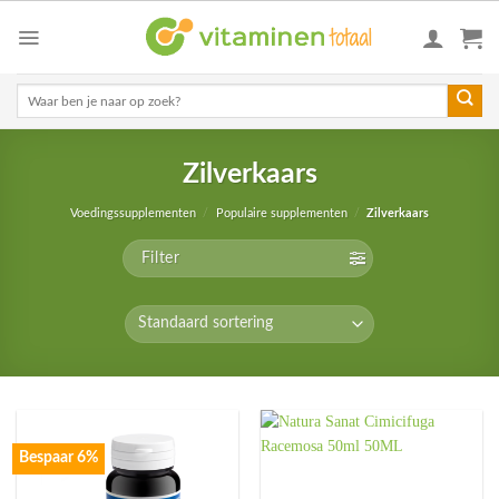
Skip
to
content
Zoeken
naar:
Zilverkaars
Voedingssupplementen
/
Populaire supplementen
/
Zilverkaars
Filter
Bespaar 6%