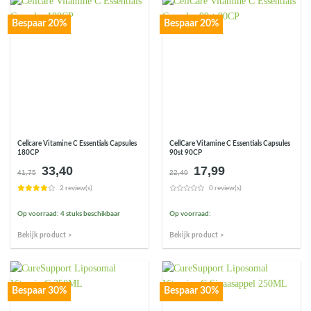
Bespaar 20%
Bespaar 20%
Cellcare Vitamine C Essentials Capsules
CellCare Vitamine C Essentials Capsules
180CP
90st 90CP
33,40
17,99
Oorspronkelijke
Huidige
Oorspronkelijke
Huidige
41,75
22,49
prijs
prijs
prijs
prijs
2 review(s)
0 review(s)
was:
is:
was:
is:
€41,75.
€33,40.
€22,49.
€17,99.
Op voorraad: 4 stuks beschikbaar
Op voorraad:
Bekijk product >
Bekijk product >
Bespaar 30%
Bespaar 30%