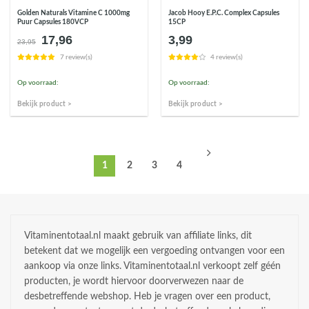
Golden Naturals Vitamine C 1000mg
Jacob Hooy E.P.C. Complex Capsules
Puur Capsules 180VCP
15CP
17,96
3,99
Oorspronkelijke
Huidige
23,95
prijs
prijs
7 review(s)
4 review(s)
was:
is:
€23,95.
€17,96.
Op voorraad:
Op voorraad:
Bekijk product >
Bekijk product >
1
2
3
4
Vitaminentotaal.nl maakt gebruik van affiliate links, dit
betekent dat we mogelijk een vergoeding ontvangen voor een
aankoop via onze links. Vitaminentotaal.nl verkoopt zelf géén
producten, je wordt hiervoor doorverwezen naar de
desbetreffende webshop. Heb je vragen over een product,