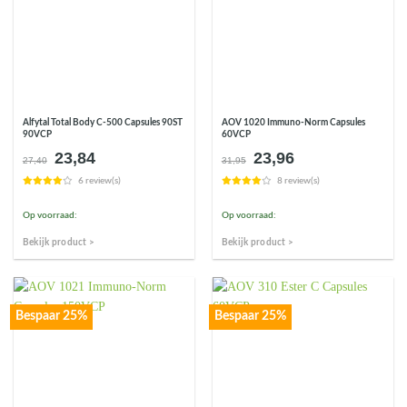
Alfytal Total Body C-500 Capsules 90ST
AOV 1020 Immuno-Norm Capsules
90VCP
60VCP
23,84
23,96
Oorspronkelijke
Huidige
Oorspronkelijke
Huidige
27,40
31,95
prijs
prijs
prijs
prijs
6 review(s)
8 review(s)
was:
is:
was:
is:
€27,40.
€23,84.
€31,95.
€23,96.
Op voorraad:
Op voorraad:
Bekijk product >
Bekijk product >
Bespaar 25%
Bespaar 25%