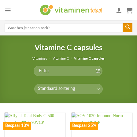
Skip
to
content
Zoeken
naar:
Vitamine C capsules
Vitamines
/
Vitamine C
/
Vitamine C capsules
Filter
Bespaar 13%
Bespaar 25%