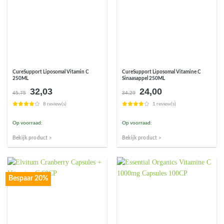
CureSupport Liposomal Vitamin C
CureSupport Liposomal Vitamine C
250ML
Sinaasappel 250ML
32,03
24,00
Oorspronkelijke
Huidige
Oorspronkelijke
Huidige
45,75
34,29
prijs
prijs
prijs
prijs
8 review(s)
1 review(s)
was:
is:
was:
is:
€45,75.
€32,03.
€34,29.
€24,00.
Op voorraad:
Op voorraad:
Bekijk product >
Bekijk product >
Bespaar 20%