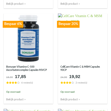
Bekijk product >
Bekijk product >
Bespaar 6%
Bespaar 20%
Bonusan Vitamine C-500
CellCare Vitamin C & MSM Capsules
Ascorbatencomplex Capsules 90VCP
90CP
17,85
19,92
Oorspronkelijke
Huidige
Oorspronkelijke
Huidige
18,99
24,90
prijs
prijs
prijs
prijs
6 review(s)
2 review(s)
was:
is:
was:
is:
€18,99.
€17,85.
€24,90.
€19,92.
Op voorraad:
Op voorraad:
Bekijk product >
Bekijk product >