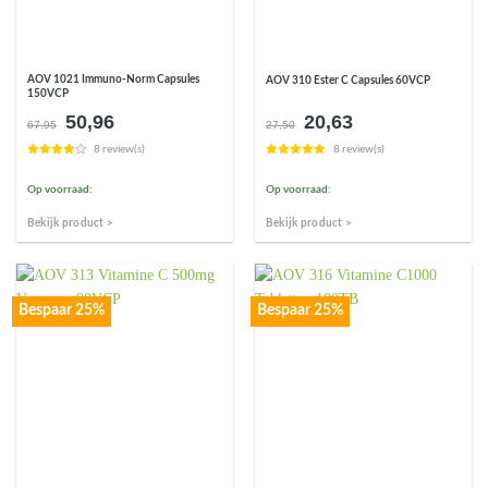
AOV 1021 Immuno-Norm Capsules
AOV 310 Ester C Capsules 60VCP
150VCP
50,96
20,63
Oorspronkelijke
Huidige
Oorspronkelijke
Huidige
67,95
27,50
prijs
prijs
prijs
prijs
8 review(s)
8 review(s)
was:
is:
was:
is:
€67,95.
€50,96.
€27,50.
€20,63.
Op voorraad:
Op voorraad:
Bekijk product >
Bekijk product >
Bespaar 25%
Bespaar 25%