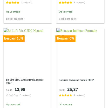
2 review(s)
1 review(s)
Op voorraad:
Op voorraad:
Bekijk product >
Bekijk product >
Bespaar 15%
Bespaar 6%
Be-Life Vit C 500 Neutral Capsules
Bonusan Immuun Formule 30CP
90CP
13,98
25,37
Oorspronkelijke
Huidige
Oorspronkelijke
Huidige
16,45
26,99
prijs
prijs
prijs
prijs
0 review(s)
2 review(s)
was:
is:
was:
is:
€16,45.
€13,98.
€26,99.
€25,37.
Op voorraad:
Op voorraad: