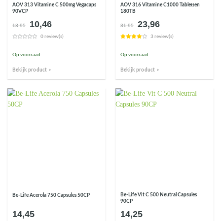
AOV 313 Vitamine C 500mg Vegacaps
AOV 316 Vitamine C1000 Tabletten
90VCP
180TB
10,46
23,96
Oorspronkelijke
Huidige
Oorspronkelijke
Huidige
13,95
31,95
prijs
prijs
prijs
prijs
0 review(s)
3 review(s)
was:
is:
was:
is:
€13,95.
€10,46.
€31,95.
€23,96.
Op voorraad:
Op voorraad:
Bekijk product >
Bekijk product >
Be-Life Vit C 500 Neutral Capsules
Be-Life Acerola 750 Capsules 50CP
90CP
14,45
14,25