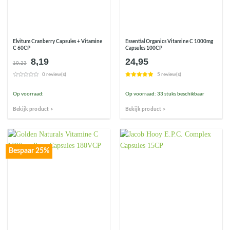
Elvitum Cranberry Capsules + Vitamine
Essential Organics Vitamine C 1000mg
C 60CP
Capsules 100CP
8,19
24,95
Oorspronkelijke
Huidige
10,23
prijs
prijs
0 review(s)
5 review(s)
was:
is:
€10,23.
€8,19.
Op voorraad:
Op voorraad: 33 stuks beschikbaar
Bekijk product >
Bekijk product >
Bespaar 25%