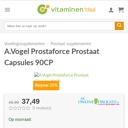
Skip
to
content
Zoeken
naar:
Voedingssupplementen
/
Prostaat supplementen
A.Vogel Prostaforce Prostaat
Capsules 90CP
Bespaar 25%
37,49
Oorspronkelijke
Huidige
49,99
prijs
prijs
0 review(s)
was:
is:
Op voorraad:
€49,99.
€37,49.