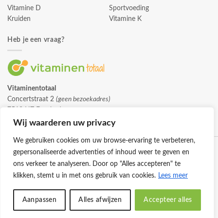
Vitamine D
Sportvoeding
Kruiden
Vitamine K
Heb je een vraag?
Vitaminentotaal
Concertstraat 2
(geen bezoekadres)
7512 HZ Enschede
info@vitaminentotaal.nl
Wij waarderen uw privacy
We gebruiken cookies om uw browse-ervaring te verbeteren,
gepersonaliseerde advertenties of inhoud weer te geven en
ons verkeer te analyseren. Door op "Alles accepteren" te
klikken, stemt u in met ons gebruik van cookies.
Lees meer
Klantenservice
Cookies
Privacybeleid
Disclaimer
Aanpassen
Alles afwijzen
Accepteer alles
© 2026 -
Vitaminentotaal.nl