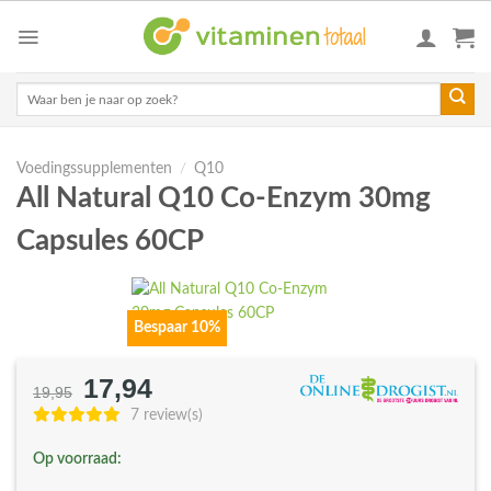
Skip
to
content
Zoeken
naar:
Voedingssupplementen
/
Q10
All Natural Q10 Co-Enzym 30mg
Capsules 60CP
Bespaar 10%
17,94
Oorspronkelijke
Huidige
19,95
prijs
prijs
7 review(s)
was:
is:
Op voorraad:
€19,95.
€17,94.