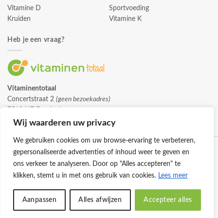
Vitamine D
Sportvoeding
Kruiden
Vitamine K
Heb je een vraag?
Vitaminentotaal
Concertstraat 2
(geen bezoekadres)
7512 HZ Enschede
info@vitaminentotaal.nl
Wij waarderen uw privacy
We gebruiken cookies om uw browse-ervaring te verbeteren,
gepersonaliseerde advertenties of inhoud weer te geven en
ons verkeer te analyseren. Door op "Alles accepteren" te
klikken, stemt u in met ons gebruik van cookies.
Lees meer
Klantenservice
Cookies
Privacybeleid
Disclaimer
Aanpassen
Alles afwijzen
Accepteer alles
© 2026 -
Vitaminentotaal.nl