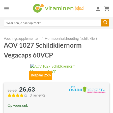
Skip
to
content
Zoeken
naar:
Voedingssupplementen
/
Hormoonhuishouding (schildklier)
AOV 1027 Schildkliernorm
Vegacaps 60VCP
Bespaar 25%
26,63
Oorspronkelijke
Huidige
35,50
prijs
prijs
3 review(s)
was:
is:
Op voorraad:
€35,50.
€26,63.