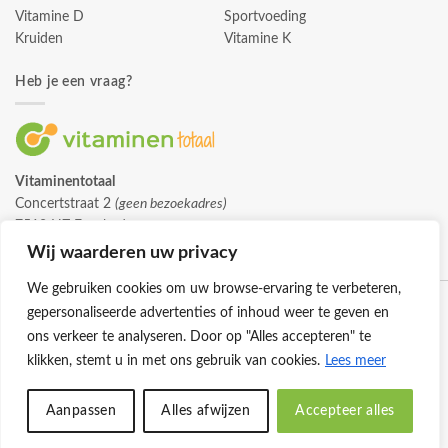
Vitamine D
Sportvoeding
Kruiden
Vitamine K
Heb je een vraag?
Vitaminentotaal
Concertstraat 2
(geen bezoekadres)
7512 HZ Enschede
info@vitaminentotaal.nl
Wij waarderen uw privacy
We gebruiken cookies om uw browse-ervaring te verbeteren,
gepersonaliseerde advertenties of inhoud weer te geven en
ons verkeer te analyseren. Door op "Alles accepteren" te
klikken, stemt u in met ons gebruik van cookies.
Lees meer
Klantenservice
Cookies
Privacybeleid
Disclaimer
Aanpassen
Alles afwijzen
Accepteer alles
© 2026 -
Vitaminentotaal.nl