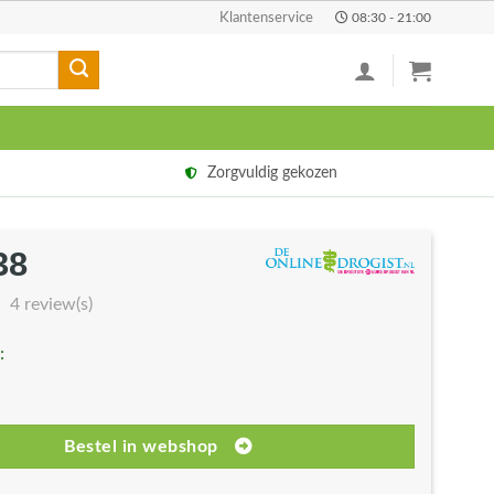
Klantenservice
08:30 - 21:00
Zorgvuldig gekozen
38
rspronkelijke
Huidige
js
prijs
4 review(s)
s:
is:
:
2,50.
€9,38.
Bestel in webshop