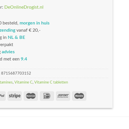
r:
DeOnlineDrogist.nl
 besteld,
morgen in huis
rzending
vanaf € 20,-
g in
NL & BE
erpakt
g
advies
d met een
9.4
:
8715687703152
tamines
,
Vitamine C
,
Vitamine C tabletten