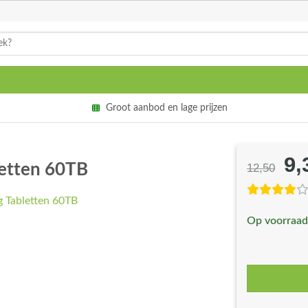
Groot aanbod en lage prijzen
9,
Oo
etten 60TB
12,50
pri
wa
Op voorraad
€1