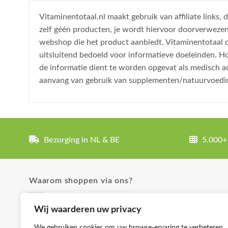
Vitaminentotaal.nl maakt gebruik van affiliate links
zelf géén producten, je wordt hiervoor doorverweze
webshop die het product aanbiedt. Vitaminentotaal do
uitsluitend bedoeld voor informatieve doeleinden. H
de informatie dient te worden opgevat als medisch a
aanvang van gebruik van supplementen/natuurvoedi
Bezorging in NL & BE
5.000+
Waarom shoppen via ons?
✓ Uitgebreide product omschrijvingen
Wij waarderen uw privacy
✓ Groot aanbod en lage prijzen