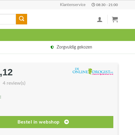
Klantenservice
08:30 - 21:00
Zorgvuldig gekozen
,12
rspronkelijke
Huidige
js
prijs
4 review(s)
s:
is:
:
1,50.
€31,12.
Bestel in webshop