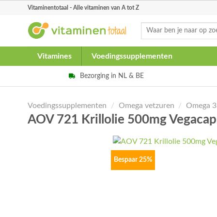
Skip
Vitaminentotaal - Alle vitaminen van A tot Z
to
Zoeken
content
naar:
Vitamines
Voedingssupplementen
Bezorging in NL & BE
Voedingssupplementen
/
Omega vetzuren
/
Omega 3
AOV 721 Krillolie 500mg Vegaca
Bespaar 25%