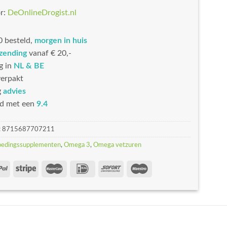
r:
DeOnlineDrogist.nl
 besteld,
morgen in huis
rzending
vanaf € 20,-
g in
NL & BE
erpakt
g
advies
d met een
9.4
:
8715687707211
oedingssupplementen
,
Omega 3
,
Omega vetzuren