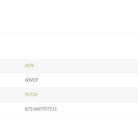
AOV
60VCP
95733
8715687707211