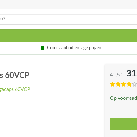
Groot aanbod en lage prijzen
31
Oo
ps 60VCP
41,50
pri
wa
Op voorraad
€4