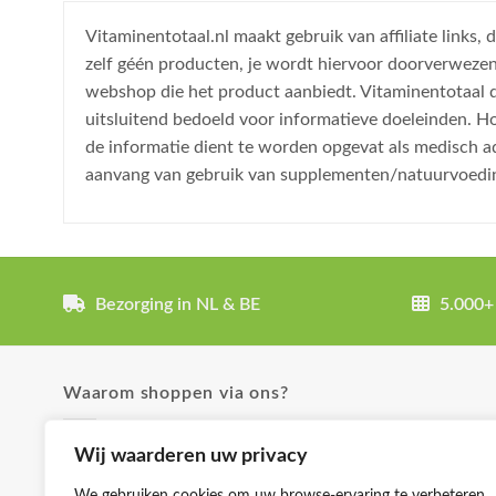
Vitaminentotaal.nl maakt gebruik van affiliate links
zelf géén producten, je wordt hiervoor doorverweze
webshop die het product aanbiedt. Vitaminentotaal do
uitsluitend bedoeld voor informatieve doeleinden. H
de informatie dient te worden opgevat als medisch a
aanvang van gebruik van supplementen/natuurvoedi
Bezorging in NL & BE
5.000+
Waarom shoppen via ons?
✓ Uitgebreide product omschrijvingen
Wij waarderen uw privacy
✓ Groot aanbod en lage prijzen