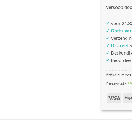
Verkoop doo
✓
Voor 21:30
✓ Gratis ve
✓
Verzendin
✓ Discreet
v
✓
Deskundi
✓
Beoordeel
Artikelnummer
Categorieën:
V