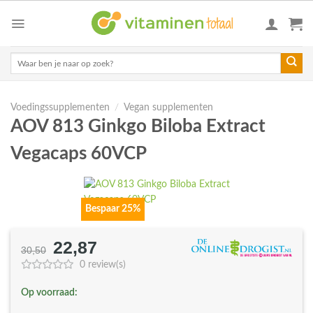
Skip
to
content
Zoeken
naar:
Voedingssupplementen
/
Vegan supplementen
AOV 813 Ginkgo Biloba Extract
Vegacaps 60VCP
Bespaar 25%
22,87
Oorspronkelijke
Huidige
30,50
prijs
prijs
0 review(s)
was:
is:
Op voorraad:
€30,50.
€22,87.