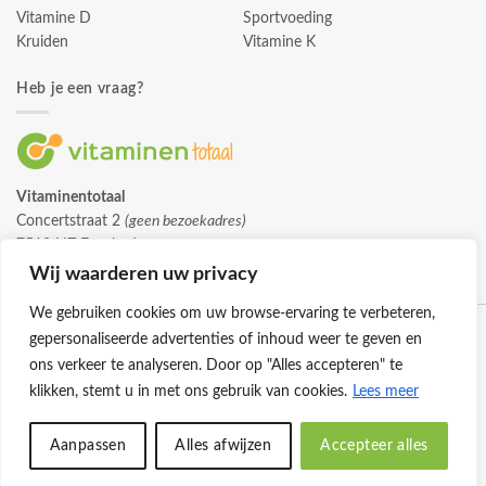
Vitamine D
Sportvoeding
Kruiden
Vitamine K
Heb je een vraag?
Vitaminentotaal
Concertstraat 2
(geen bezoekadres)
7512 HZ Enschede
info@vitaminentotaal.nl
Wij waarderen uw privacy
We gebruiken cookies om uw browse-ervaring te verbeteren,
gepersonaliseerde advertenties of inhoud weer te geven en
ons verkeer te analyseren. Door op "Alles accepteren" te
klikken, stemt u in met ons gebruik van cookies.
Lees meer
Klantenservice
Cookies
Privacybeleid
Disclaimer
Aanpassen
Alles afwijzen
Accepteer alles
© 2026 -
Vitaminentotaal.nl