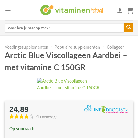
Skip
to
content
Zoeken
naar:
Voedingssupplementen
/
Populaire supplementen
/
Collageen
Arctic Blue Viscollageen Aardbei –
met vitamine C 150GR
24,89
4 review(s)
Op voorraad: