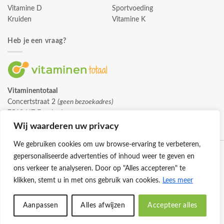
Vitamine D
Sportvoeding
Kruiden
Vitamine K
Heb je een vraag?
Vitaminentotaal
Concertstraat 2
(geen bezoekadres)
7512 HZ Enschede
info@vitaminentotaal.nl
Wij waarderen uw privacy
We gebruiken cookies om uw browse-ervaring te verbeteren,
gepersonaliseerde advertenties of inhoud weer te geven en
ons verkeer te analyseren. Door op "Alles accepteren" te
klikken, stemt u in met ons gebruik van cookies.
Lees meer
Klantenservice
Cookies
Privacybeleid
Disclaimer
Aanpassen
Alles afwijzen
Accepteer alles
© 2026 -
Vitaminentotaal.nl