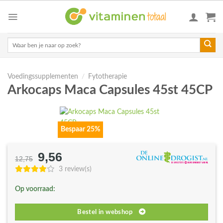
Skip
to
content
Zoeken
naar:
Voedingssupplementen
/
Fytotherapie
Arkocaps Maca Capsules 45st 45CP
Bespaar 25%
9,56
Oorspronkelijke
Huidige
12,75
prijs
prijs
3 review(s)
was:
is:
Op voorraad:
€12,75.
€9,56.
Bestel in webshop