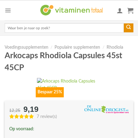
Skip
to
content
Zoeken
naar:
Voedingssupplementen
/
Populaire supplementen
/
Rhodiola
Arkocaps Rhodiola Capsules 45st
45CP
Bespaar 25%
9,19
Oorspronkelijke
Huidige
12,25
prijs
prijs
7 review(s)
was:
is:
Op voorraad:
€12,25.
€9,19.