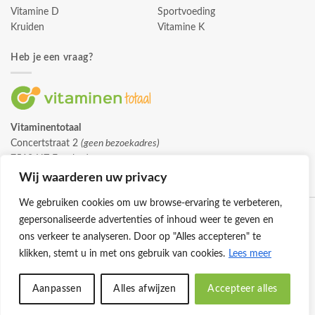
Vitamine D
Sportvoeding
Kruiden
Vitamine K
Heb je een vraag?
Vitaminentotaal
Concertstraat 2
(geen bezoekadres)
7512 HZ Enschede
info@vitaminentotaal.nl
Wij waarderen uw privacy
We gebruiken cookies om uw browse-ervaring te verbeteren,
gepersonaliseerde advertenties of inhoud weer te geven en
ons verkeer te analyseren. Door op "Alles accepteren" te
klikken, stemt u in met ons gebruik van cookies.
Lees meer
Klantenservice
Cookies
Privacybeleid
Disclaimer
Aanpassen
Alles afwijzen
Accepteer alles
© 2026 -
Vitaminentotaal.nl