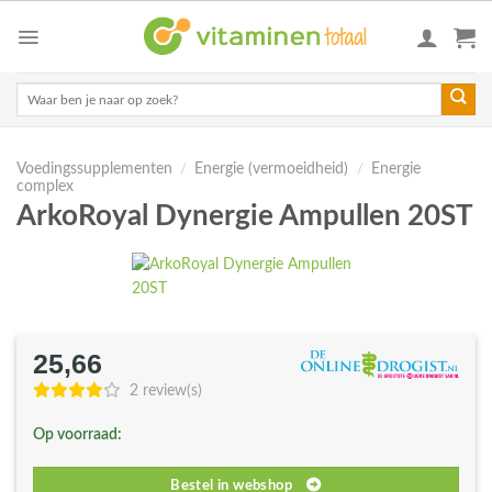
Skip
to
content
Zoeken
naar:
Voedingssupplementen
/
Energie (vermoeidheid)
/
Energie
complex
ArkoRoyal Dynergie Ampullen 20ST
25,66
2 review(s)
Op voorraad:
Bestel in webshop