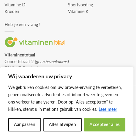
Vitamine D
Sportvoeding
Kruiden
Vitamine K
Heb je een vraag?
Vitaminentotaal
Concertstraat 2
(geen bezoekadres)
7512 HZ Enschede
info@vitaminentotaal.nl
Wij waarderen uw privacy
We gebruiken cookies om uw browse-ervaring te verbeteren,
gepersonaliseerde advertenties of inhoud weer te geven en
ons verkeer te analyseren. Door op "Alles accepteren" te
klikken, stemt u in met ons gebruik van cookies.
Lees meer
Klantenservice
Cookies
Privacybeleid
Disclaimer
Aanpassen
Alles afwijzen
Accepteer alles
© 2026 -
Vitaminentotaal.nl