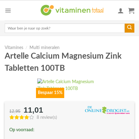
Skip
to
content
Zoeken
naar:
Vitamines
/
Multi mineralen
Artelle Calcium Magnesium Zink
Tabletten 100TB
Bespaar 15%
11,01
Oorspronkelijke
Huidige
12,95
prijs
prijs
8 review(s)
was:
is:
Op voorraad:
€12,95.
€11,01.