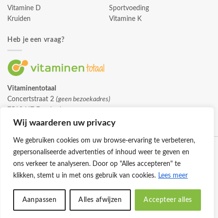
Vitamine D
Sportvoeding
Kruiden
Vitamine K
Heb je een vraag?
Vitaminentotaal
Concertstraat 2
(geen bezoekadres)
7512 HZ Enschede
info@vitaminentotaal.nl
Wij waarderen uw privacy
We gebruiken cookies om uw browse-ervaring te verbeteren,
gepersonaliseerde advertenties of inhoud weer te geven en
ons verkeer te analyseren. Door op "Alles accepteren" te
klikken, stemt u in met ons gebruik van cookies.
Lees meer
Klantenservice
Cookies
Privacybeleid
Disclaimer
Aanpassen
Alles afwijzen
Accepteer alles
© 2026 -
Vitaminentotaal.nl