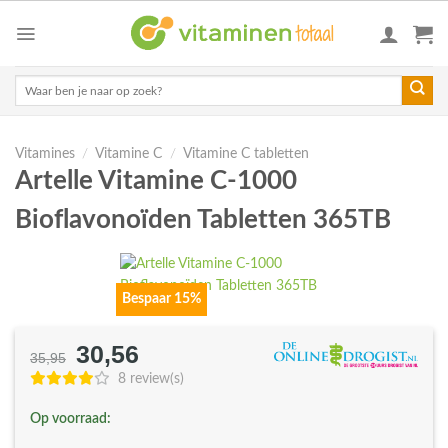
Skip
to
content
Zoeken
naar:
Vitamines
/
Vitamine C
/
Vitamine C tabletten
Artelle Vitamine C-1000
Bioflavonoïden Tabletten 365TB
Bespaar 15%
30,56
Oorspronkelijke
Huidige
35,95
prijs
prijs
8 review(s)
was:
is:
Op voorraad:
€35,95.
€30,56.