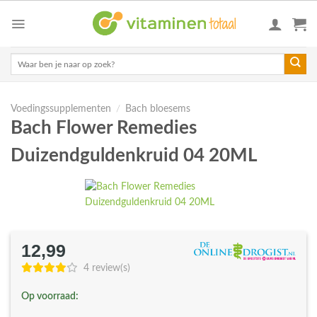
Skip
to
content
Zoeken
naar:
Voedingssupplementen
/
Bach bloesems
Bach Flower Remedies
Duizendguldenkruid 04 20ML
12,99
4 review(s)
Op voorraad: