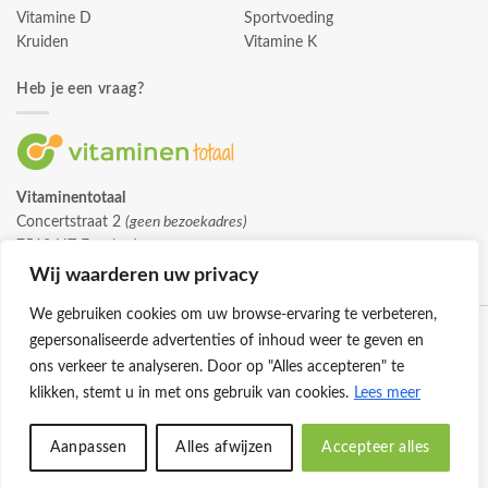
Vitamine D
Sportvoeding
Kruiden
Vitamine K
Heb je een vraag?
Vitaminentotaal
Concertstraat 2
(geen bezoekadres)
7512 HZ Enschede
info@vitaminentotaal.nl
Wij waarderen uw privacy
We gebruiken cookies om uw browse-ervaring te verbeteren,
gepersonaliseerde advertenties of inhoud weer te geven en
ons verkeer te analyseren. Door op "Alles accepteren" te
klikken, stemt u in met ons gebruik van cookies.
Lees meer
Klantenservice
Cookies
Privacybeleid
Disclaimer
Aanpassen
Alles afwijzen
Accepteer alles
© 2026 -
Vitaminentotaal.nl