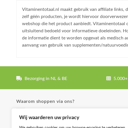
Vitaminentotaal.nl maakt gebruik van affiliate links
zelf géén producten, je wordt hiervoor doorverweze
webshop die het product aanbiedt. Vitaminentotaal do
uitsluitend bedoeld voor informatieve doeleinden. H
de informatie dient te worden opgevat als medisch a
aanvang van gebruik van supplementen/natuurvoedi
Bezorging in NL & BE
5.000+
Waarom shoppen via ons?
✓ Uitgebreide product omschrijvingen
Wij waarderen uw privacy
✓ Groot aanbod en lage prijzen