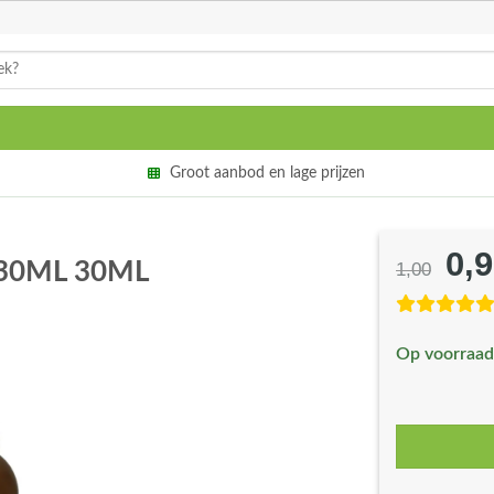
Groot aanbod en lage prijzen
0,
Oor
s 30ML 30ML
1,00
prij
wa
Op voorraad
€1,