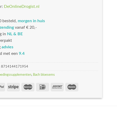
r:
DeOnlineDrogist.nl
 besteld,
morgen in huis
rzending
vanaf € 20,-
g in
NL & BE
erpakt
g
advies
d met een
9.4
:
8714144171954
oedingssupplementen
,
Bach bloesems