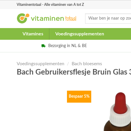
Skip
Vitaminentotaal - Alle vitaminen van A tot Z
to
Zoeken
content
naar:
Vitamines
Voedingssupplementen
Bezorging in NL & BE
Voedingssupplementen
/
Bach bloesems
Bach Gebruikersflesje Bruin Gla
Bespaar 5%