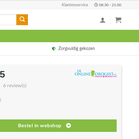
Klantenservice
08:30 - 21:00
Zorgvuldig gekozen
95
spronkelijke
Huidige
s
prijs
6 review(s)
s:
is:
:
00.
€0,95.
Bestel in webshop