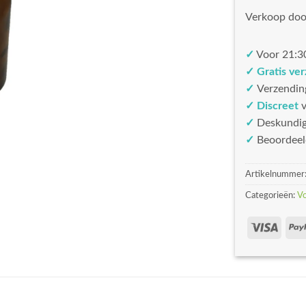
Verkoop doo
✓
Voor 21:30
✓ Gratis ve
✓
Verzendin
✓ Discreet
v
✓
Deskundi
✓
Beoordeel
Artikelnummer
Categorieën:
V