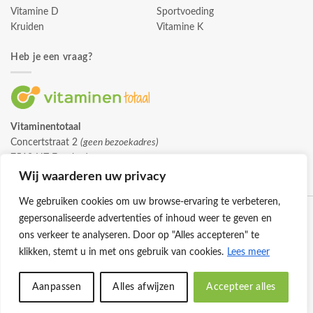
Vitamine D
Sportvoeding
Kruiden
Vitamine K
Heb je een vraag?
Vitaminentotaal
Concertstraat 2
(geen bezoekadres)
7512 HZ Enschede
info@vitaminentotaal.nl
Wij waarderen uw privacy
We gebruiken cookies om uw browse-ervaring te verbeteren,
gepersonaliseerde advertenties of inhoud weer te geven en
ons verkeer te analyseren. Door op "Alles accepteren" te
klikken, stemt u in met ons gebruik van cookies.
Lees meer
Klantenservice
Cookies
Privacybeleid
Disclaimer
Aanpassen
Alles afwijzen
Accepteer alles
© 2026 -
Vitaminentotaal.nl