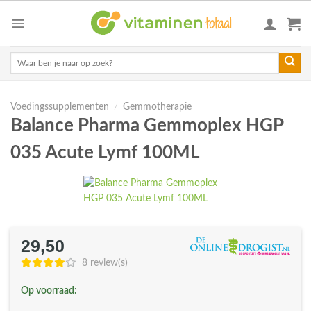
Skip
to
content
Zoeken
naar:
Voedingssupplementen
/
Gemmotherapie
Balance Pharma Gemmoplex HGP
035 Acute Lymf 100ML
29,50
8 review(s)
Op voorraad: