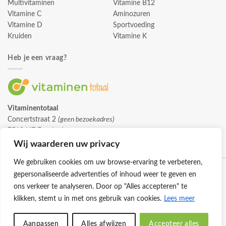
Multivitaminen
Vitamine B12
Vitamine C
Aminozuren
Vitamine D
Sportvoeding
Kruiden
Vitamine K
Heb je een vraag?
Vitaminentotaal
Concertstraat 2
(geen bezoekadres)
7512 HZ Enschede
info@vitaminentotaal.nl
Wij waarderen uw privacy
We gebruiken cookies om uw browse-ervaring te verbeteren,
gepersonaliseerde advertenties of inhoud weer te geven en
ons verkeer te analyseren. Door op "Alles accepteren" te
klikken, stemt u in met ons gebruik van cookies.
Lees meer
Klantenservice
Cookies
Privacybeleid
Disclaimer
Aanpassen
Alles afwijzen
Accepteer alles