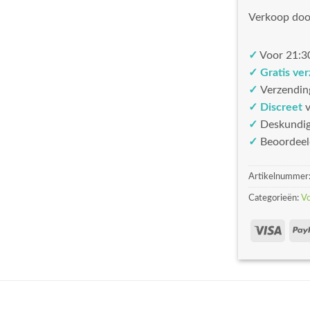
Verkoop doo
✓
Voor 21:30
✓ Gratis ve
✓
Verzendin
✓ Discreet
v
✓
Deskundi
✓
Beoordeel
Artikelnummer
Categorieën:
V