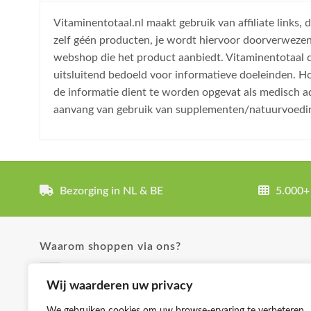
Vitaminentotaal.nl maakt gebruik van affiliate links
zelf géén producten, je wordt hiervoor doorverweze
webshop die het product aanbiedt. Vitaminentotaal do
uitsluitend bedoeld voor informatieve doeleinden. H
de informatie dient te worden opgevat als medisch a
aanvang van gebruik van supplementen/natuurvoedi
Bezorging in NL & BE
5.000+
Waarom shoppen via ons?
✓ Uitgebreide product omschrijvingen
Wij waarderen uw privacy
✓ Groot aanbod en lage prijzen