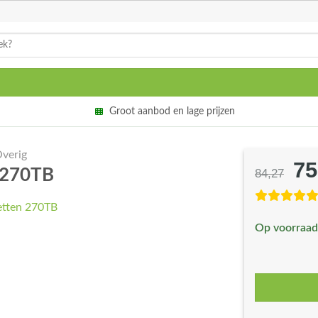
Groot aanbod en lage prijzen
verig
75
Oo
n 270TB
84,27
pri
wa
Op voorraad
€8