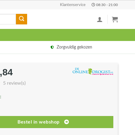
Klantenservice
08:30 - 21:00
Zorgvuldig gekozen
,84
rspronkelijke
Huidige
js
prijs
5 review(s)
s:
is:
:
4,27.
€75,84.
Bestel in webshop