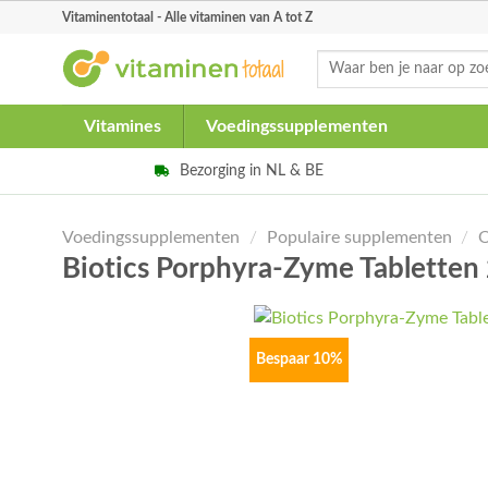
Skip
Vitaminentotaal - Alle vitaminen van A tot Z
to
Zoeken
content
naar:
Vitamines
Voedingssupplementen
Bezorging in NL & BE
Voedingssupplementen
/
Populaire supplementen
/
O
Biotics Porphyra-Zyme Tablette
Bespaar 10%