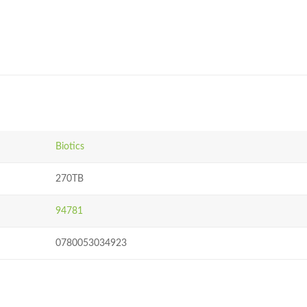
Biotics
270TB
94781
0780053034923