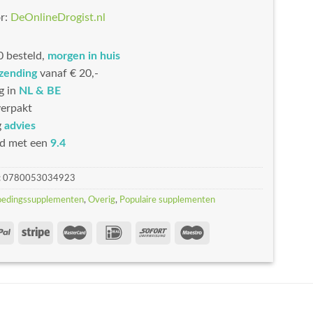
r:
DeOnlineDrogist.nl
 besteld,
morgen in huis
rzending
vanaf € 20,-
g in
NL & BE
erpakt
g
advies
d met een
9.4
:
0780053034923
oedingssupplementen
,
Overig
,
Populaire supplementen