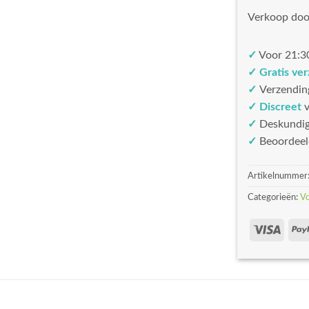
Verkoop doo
✓
Voor 21:30
✓ Gratis ve
✓
Verzendin
✓ Discreet
v
✓
Deskundi
✓
Beoordeel
Artikelnummer
Categorieën:
V