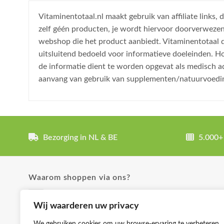
Vitaminentotaal.nl maakt gebruik van affiliate links
zelf géén producten, je wordt hiervoor doorverweze
webshop die het product aanbiedt. Vitaminentotaal do
uitsluitend bedoeld voor informatieve doeleinden. H
de informatie dient te worden opgevat als medisch a
aanvang van gebruik van supplementen/natuurvoedi
Bezorging in NL & BE
5.000+
Waarom shoppen via ons?
✓ Uitgebreide product omschrijvingen
Wij waarderen uw privacy
✓ Groot aanbod en lage prijzen