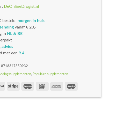
r:
DeOnlineDrogist.nl
 besteld,
morgen in huis
rzending
vanaf € 20,-
g in
NL & BE
erpakt
g
advies
d met een
9.4
:
8718347350932
oedingssupplementen
,
Populaire supplementen