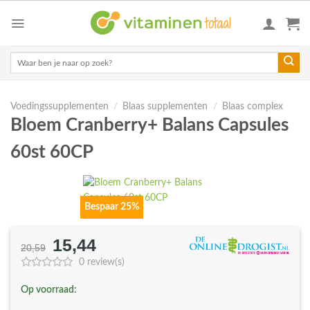
Skip
to
content
Zoeken
naar:
Voedingssupplementen
/
Blaas supplementen
/
Blaas complex
Bloem Cranberry+ Balans Capsules
60st 60CP
Bespaar 25%
15,44
Oorspronkelijke
Huidige
20,59
prijs
prijs
0 review(s)
was:
is:
Op voorraad:
€20,59.
€15,44.