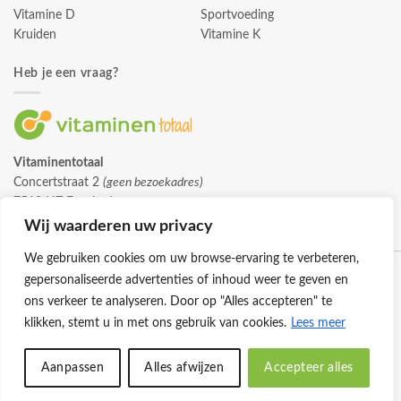
Vitamine D
Sportvoeding
Kruiden
Vitamine K
Heb je een vraag?
Vitaminentotaal
Concertstraat 2
(geen bezoekadres)
7512 HZ Enschede
info@vitaminentotaal.nl
Wij waarderen uw privacy
We gebruiken cookies om uw browse-ervaring te verbeteren,
gepersonaliseerde advertenties of inhoud weer te geven en
ons verkeer te analyseren. Door op "Alles accepteren" te
klikken, stemt u in met ons gebruik van cookies.
Lees meer
Klantenservice
Cookies
Privacybeleid
Disclaimer
Aanpassen
Alles afwijzen
Accepteer alles
© 2026 -
Vitaminentotaal.nl