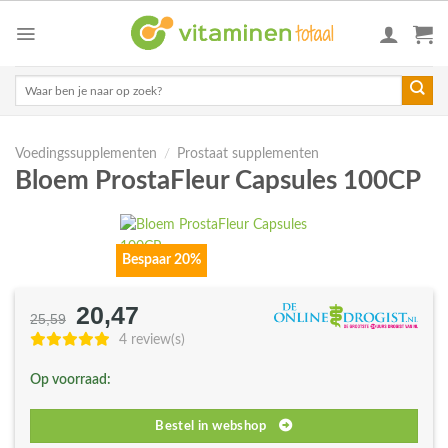
Skip
to
content
Zoeken
naar:
Voedingssupplementen
/
Prostaat supplementen
Bloem ProstaFleur Capsules 100CP
Bespaar 20%
20,47
Oorspronkelijke
Huidige
25,59
prijs
prijs
4 review(s)
was:
is:
Op voorraad:
€25,59.
€20,47.
Bestel in webshop