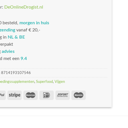
r:
DeOnlineDrogist.nl
 besteld,
morgen in huis
rzending
vanaf € 20,-
g in
NL & BE
erpakt
g
advies
d met een
9.4
:
8714193107546
oedingssupplementen
,
Superfood
,
Vijgen