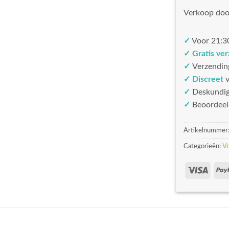
Verkoop doo
✓
Voor 21:30
✓ Gratis ve
✓
Verzendin
✓ Discreet
v
✓
Deskundi
✓
Beoordeel
Artikelnummer
Categorieën:
V