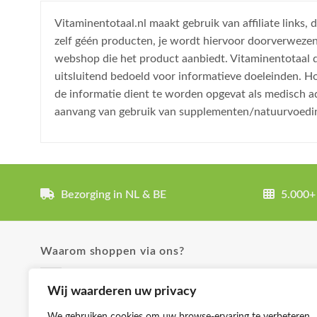
Vitaminentotaal.nl maakt gebruik van affiliate links
zelf géén producten, je wordt hiervoor doorverweze
webshop die het product aanbiedt. Vitaminentotaal do
uitsluitend bedoeld voor informatieve doeleinden. H
de informatie dient te worden opgevat als medisch a
aanvang van gebruik van supplementen/natuurvoedi
Bezorging in NL & BE
5.000+
Waarom shoppen via ons?
✓ Uitgebreide product omschrijvingen
Wij waarderen uw privacy
✓ Groot aanbod en lage prijzen