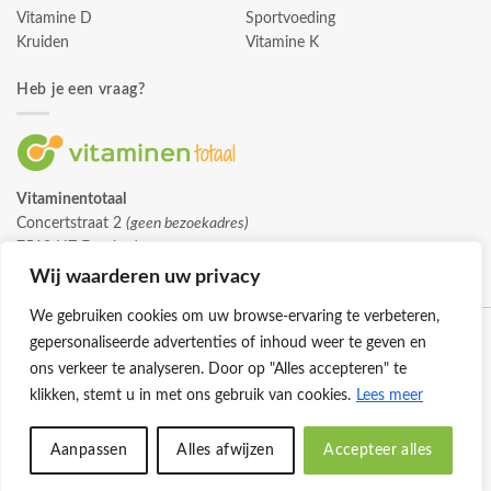
Vitamine D
Sportvoeding
Kruiden
Vitamine K
Heb je een vraag?
Vitaminentotaal
Concertstraat 2
(geen bezoekadres)
7512 HZ Enschede
info@vitaminentotaal.nl
Wij waarderen uw privacy
We gebruiken cookies om uw browse-ervaring te verbeteren,
gepersonaliseerde advertenties of inhoud weer te geven en
ons verkeer te analyseren. Door op "Alles accepteren" te
klikken, stemt u in met ons gebruik van cookies.
Lees meer
Klantenservice
Cookies
Privacybeleid
Disclaimer
Aanpassen
Alles afwijzen
Accepteer alles
© 2026 -
Vitaminentotaal.nl