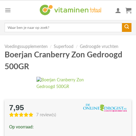
Skip
to
content
Zoeken
naar:
Voedingssupplementen
/
Superfood
/
Gedroogde vruchten
Boerjan Cranberry Zon Gedroogd
500GR
7,95
7 review(s)
Op voorraad: