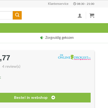
Klantenservice
08:30 - 21:00
Zorgvuldig gekozen
,77
rspronkelijke
Huidige
js
prijs
4 review(s)
s:
is:
:
6,99.
€34,77.
Bestel in webshop