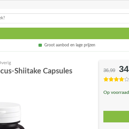
Groot aanbod en lage prijzen
verig
34
Oo
cus-Shiitake Capsules
36,99
pri
wa
Op voorraad
€3