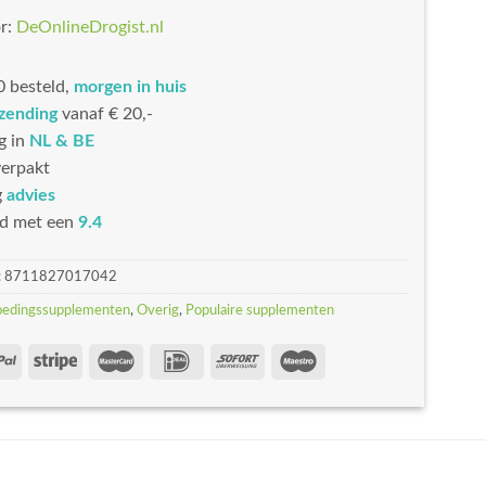
r:
DeOnlineDrogist.nl
 besteld,
morgen in huis
rzending
vanaf € 20,-
g in
NL & BE
erpakt
g
advies
d met een
9.4
:
8711827017042
oedingssupplementen
,
Overig
,
Populaire supplementen