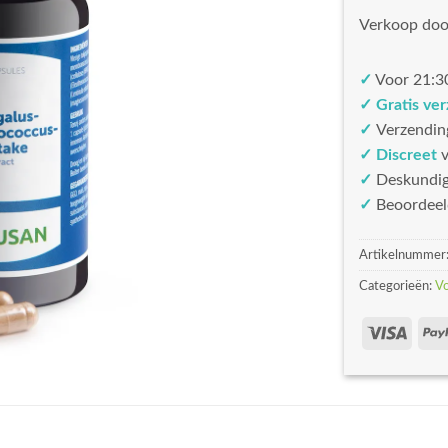
Verkoop doo
✓
Voor 21:30
✓ Gratis ve
✓
Verzendin
✓ Discreet
v
✓
Deskundi
✓
Beoordeel
Artikelnummer
Categorieën:
V