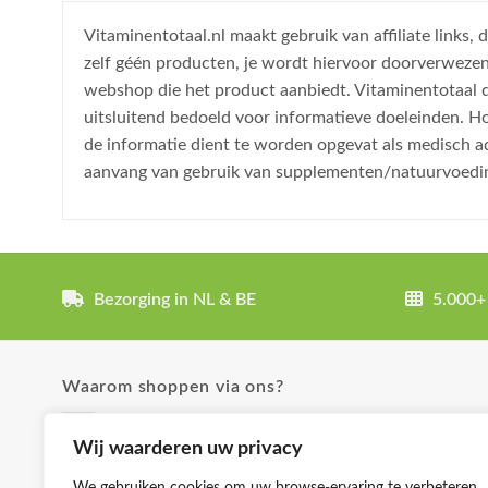
Vitaminentotaal.nl maakt gebruik van affiliate links
zelf géén producten, je wordt hiervoor doorverweze
webshop die het product aanbiedt. Vitaminentotaal do
uitsluitend bedoeld voor informatieve doeleinden. H
de informatie dient te worden opgevat als medisch a
aanvang van gebruik van supplementen/natuurvoedi
Bezorging in NL & BE
5.000+
Waarom shoppen via ons?
✓ Uitgebreide product omschrijvingen
Wij waarderen uw privacy
✓ Groot aanbod en lage prijzen