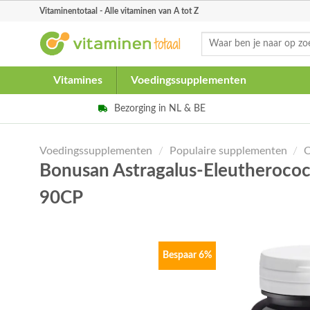
Skip
Vitaminentotaal - Alle vitaminen van A tot Z
to
Zoeken
content
naar:
Vitamines
Voedingssupplementen
Bezorging in NL & BE
Voedingssupplementen
/
Populaire supplementen
/
O
Bonusan Astragalus-Eleutherococ
90CP
Bespaar 6%