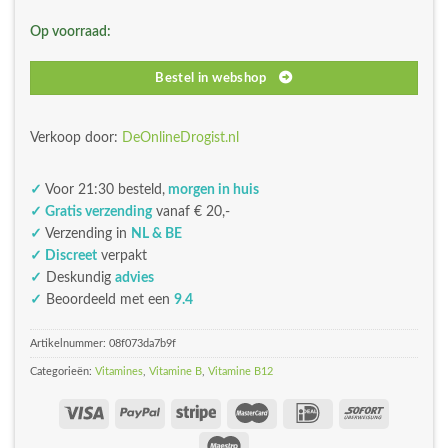
was:
is:
Op voorraad:
€39,98.
€35,98.
Bestel in webshop
Verkoop door:
DeOnlineDrogist.nl
✓
Voor 21:30 besteld,
morgen in huis
✓ Gratis verzending
vanaf € 20,-
✓
Verzending in
NL & BE
✓ Discreet
verpakt
✓
Deskundig
advies
✓
Beoordeeld met een
9.4
Artikelnummer:
08f073da7b9f
Categorieën:
Vitamines
,
Vitamine B
,
Vitamine B12