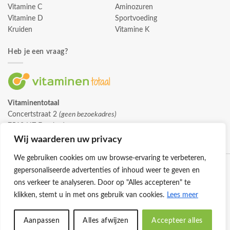
Vitamine C
Aminozuren
Vitamine D
Sportvoeding
Kruiden
Vitamine K
Heb je een vraag?
Vitaminentotaal
Concertstraat 2
(geen bezoekadres)
7512 HZ Enschede
info@vitaminentotaal.nl
Wij waarderen uw privacy
We gebruiken cookies om uw browse-ervaring te verbeteren,
gepersonaliseerde advertenties of inhoud weer te geven en
ons verkeer te analyseren. Door op "Alles accepteren" te
klikken, stemt u in met ons gebruik van cookies.
Lees meer
Klantenservice
Cookies
Privacybeleid
Disclaimer
Aanpassen
Alles afwijzen
Accepteer alles