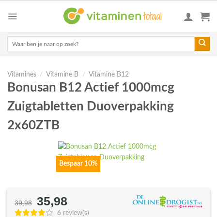
Skip
to
content
Zoeken
naar:
Vitamines
/
Vitamine B
/
Vitamine B12
Bonusan B12 Actief 1000mcg
Zuigtabletten Duoverpakking
2x60ZTB
Bespaar 10%
35,98
Oorspronkelijke
Huidige
39,98
prijs
prijs
6 review(s)