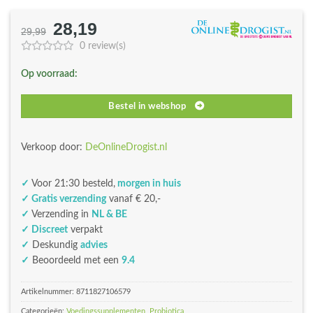
28,19
Oorspronkelijke
Huidige
29,99
prijs
prijs
0 review(s)
was:
is:
Op voorraad:
€29,99.
€28,19.
Bestel in webshop
Verkoop door:
DeOnlineDrogist.nl
✓
Voor 21:30 besteld,
morgen in huis
✓ Gratis verzending
vanaf € 20,-
✓
Verzending in
NL & BE
✓ Discreet
verpakt
✓
Deskundig
advies
✓
Beoordeeld met een
9.4
Artikelnummer:
8711827106579
Categorieën:
Voedingssupplementen
,
Probiotica