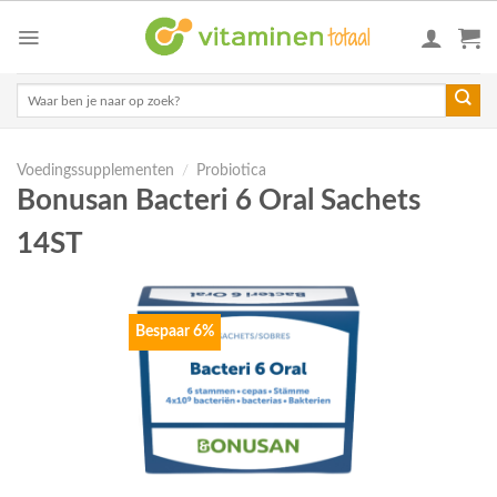
Skip
to
content
Zoeken
naar:
Voedingssupplementen
/
Probiotica
Bonusan Bacteri 6 Oral Sachets
14ST
Bespaar 6%