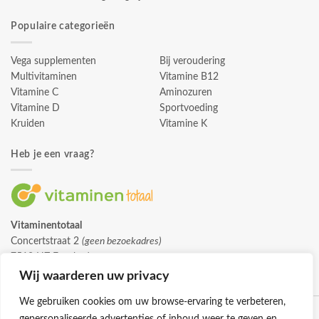
Populaire categorieën
Vega supplementen
Bij veroudering
Multivitaminen
Vitamine B12
Vitamine C
Aminozuren
Vitamine D
Sportvoeding
Kruiden
Vitamine K
Heb je een vraag?
Vitaminentotaal
Concertstraat 2
(geen bezoekadres)
7512 HZ Enschede
info@vitaminentotaal.nl
Wij waarderen uw privacy
We gebruiken cookies om uw browse-ervaring te verbeteren,