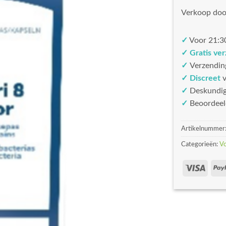
Verkoop doo
✓
Voor 21:30
✓ Gratis ve
✓
Verzendin
✓ Discreet
v
✓
Deskundi
✓
Beoordeel
Artikelnummer
Categorieën:
V