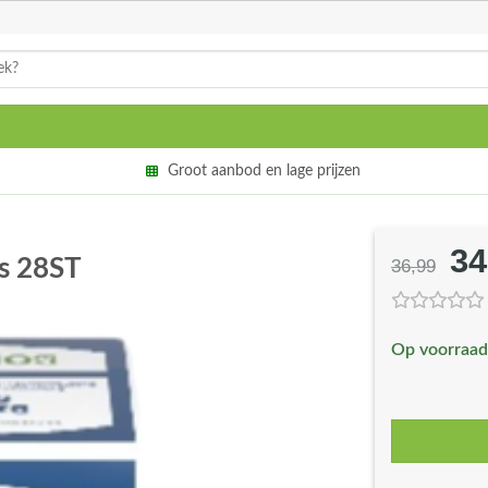
Groot aanbod en lage prijzen
34
Oo
es 28ST
36,99
pri
wa
Op voorraad
€3