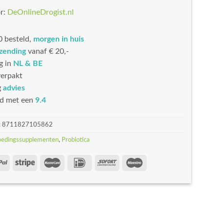
r:
DeOnlineDrogist.nl
 besteld,
morgen in huis
rzending
vanaf € 20,-
g in
NL & BE
erpakt
g
advies
d met een
9.4
:
8711827105862
oedingssupplementen
,
Probiotica