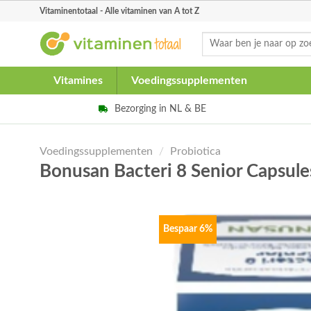
Skip
Vitaminentotaal - Alle vitaminen van A tot Z
to
Zoeken
content
naar:
Vitamines
Voedingssupplementen
Bezorging in NL & BE
Voedingssupplementen
/
Probiotica
Bonusan Bacteri 8 Senior Capsul
Bespaar 6%