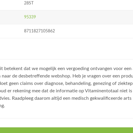
28ST
95339
8711827105862
, dit betekent dat we mogelijk een vergoeding ontvangen voor een
n naar de desbetreffende webshop. Heb je vragen over een prod
et geen claims over diagnose, behandeling, genezing of ziektep
oud er rekening mee dat de informatie op Vitaminentotaal niet 
dvies. Raadpleeg daarom altijd een medisch gekwalificeerde arts
ng.