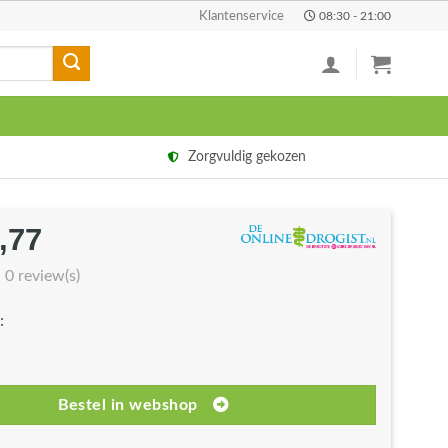
Klantenservice
08:30 - 21:00
Zorgvuldig gekozen
,77
rspronkelijke
Huidige
js
prijs
0 review(s)
s:
is:
:
6,99.
€34,77.
Bestel in webshop