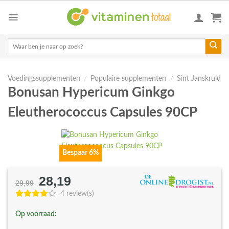
Skip
to
content
Zoeken
naar:
Voedingssupplementen
/
Populaire supplementen
/
Sint Janskruid
Bonusan Hypericum Ginkgo
Eleutherococcus Capsules 90CP
Bespaar 6%
28,19
Oorspronkelijke
Huidige
29,99
prijs
prijs
4 review(s)
was:
is:
Op voorraad:
€29,99.
€28,19.