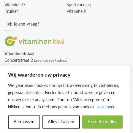
Vitamine D
Sportvoeding
Kruiden
Vitamine K
Heb je een vraag?
Vitaminentotaal
Concertstraat 2
(geen bezoekadres)
7512 HZ Enschede
info@vitaminentotaal.nl
Wij waarderen uw privacy
We gebruiken cookies om uw browse-ervaring te verbeteren,
gepersonaliseerde advertenties of inhoud weer te geven en
ons verkeer te analyseren. Door op "Alles accepteren" te
klikken, stemt u in met ons gebruik van cookies.
Lees meer
Klantenservice
Cookies
Privacybeleid
Disclaimer
Aanpassen
Alles afwijzen
Accepteer alles
© 2026 -
Vitaminentotaal.nl