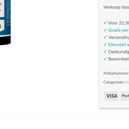
Verkoop doo
✓
Voor 21:30
✓ Gratis ve
✓
Verzendin
✓ Discreet
v
✓
Deskundi
✓
Beoordeel
Artikelnummer
Categorieën:
V