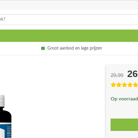
Groot aanbod en lage prijzen
26
Oo
29,99
pri
wa
Op voorraad
€2