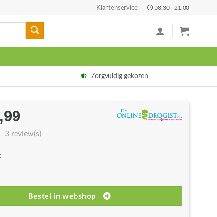
Klantenservice
08:30 - 21:00
Zorgvuldig gekozen
,99
rspronkelijke
Huidige
js
prijs
3 review(s)
s:
is:
:
9,99.
€26,99.
Bestel in webshop