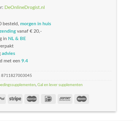
r:
DeOnlineDrogist.nl
 besteld,
morgen in huis
rzending
vanaf € 20,-
g in
NL & BE
erpakt
g
advies
d met een
9.4
:
8711827003045
oedingssupplementen
,
Gal en lever supplementen