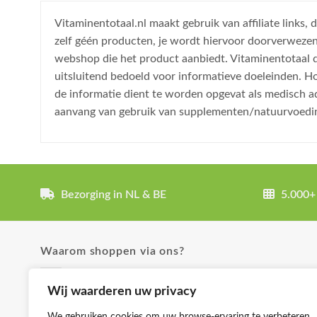
Vitaminentotaal.nl maakt gebruik van affiliate links
zelf géén producten, je wordt hiervoor doorverweze
webshop die het product aanbiedt. Vitaminentotaal do
uitsluitend bedoeld voor informatieve doeleinden. H
de informatie dient te worden opgevat als medisch a
aanvang van gebruik van supplementen/natuurvoedi
Bezorging in NL & BE
5.000+
Waarom shoppen via ons?
✓ Uitgebreide product omschrijvingen
Wij waarderen uw privacy
✓ Groot aanbod en lage prijzen