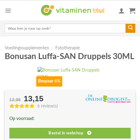
Skip
to
content
Zoeken
naar:
Voedingssupplementen
/
Fytotherapie
Bonusan Luffa-SAN Druppels 30ML
Bespaar 6%
13,15
Oorspronkelijke
Huidige
13,98
prijs
prijs
6 review(s)
was:
is:
Op voorraad:
€13,98.
€13,15.
Bestel in webshop