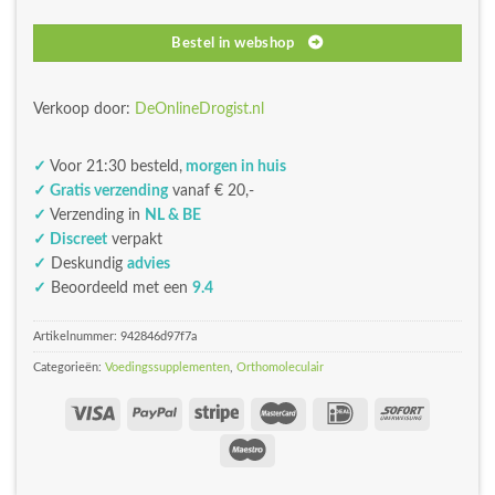
€116,99.
€105,29.
Bestel in webshop
Verkoop door:
DeOnlineDrogist.nl
✓
Voor 21:30 besteld,
morgen in huis
✓ Gratis verzending
vanaf € 20,-
✓
Verzending in
NL & BE
✓ Discreet
verpakt
✓
Deskundig
advies
✓
Beoordeeld met een
9.4
Artikelnummer:
942846d97f7a
Categorieën:
Voedingssupplementen
,
Orthomoleculair