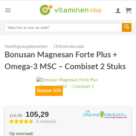
Skip
to
content
Zoeken
naar:
Voedingssupplementen
/
Orthomoleculair
Bonusan Magnesan Forte Plus +
Omega-3 MSC – Combiset 2 Stuks
Bespaar 10%
105,29
Oorspronkelijke
Huidige
116,99
prijs
prijs
8 review(s)
was:
is:
Op voorraad: