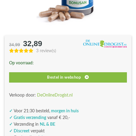
32,89
Oorspronkelijke
Huidige
34,99
prijs
prijs
3 review(s)
was:
is:
Op voorraad:
€34,99.
€32,89.
Bestel in webshop
Verkoop door:
DeOnlineDrogist.nl
✓
Voor 21:30 besteld,
morgen in huis
✓ Gratis verzending
vanaf € 20,-
✓
Verzending in
NL & BE
✓ Discreet
verpakt