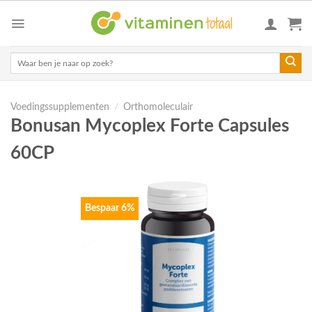
Skip
to
content
Zoeken
naar:
Voedingssupplementen
/
Orthomoleculair
Bonusan Mycoplex Forte Capsules
60CP
Bespaar 6%