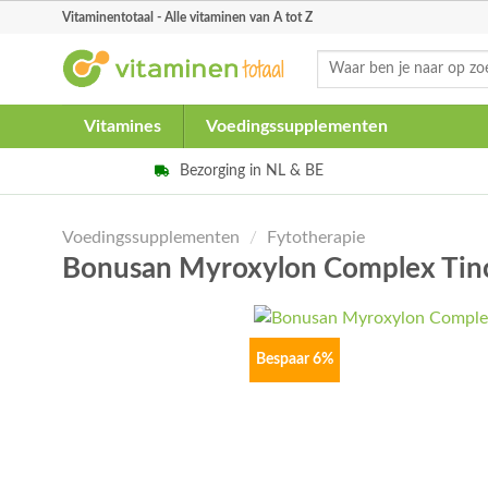
Skip
Vitaminentotaal - Alle vitaminen van A tot Z
to
Zoeken
content
naar:
Vitamines
Voedingssupplementen
Bezorging in NL & BE
Voedingssupplementen
/
Fytotherapie
Bonusan Myroxylon Complex Tin
Bespaar 6%