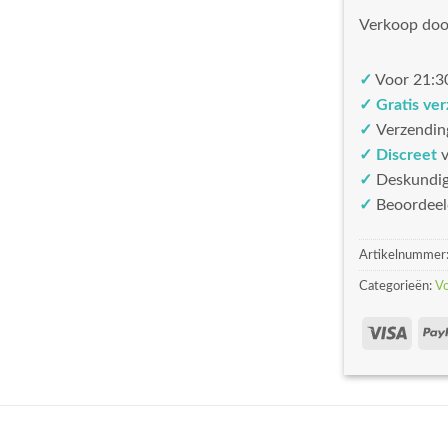
Verkoop doo
✓
Voor 21:30
✓ Gratis ve
✓
Verzendin
✓ Discreet
v
✓
Deskundi
✓
Beoordeel
Artikelnummer
Categorieën:
V