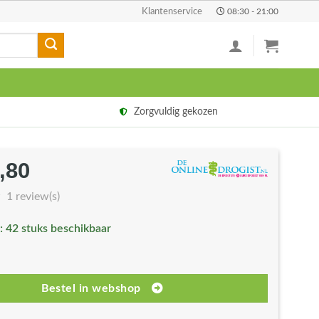
Klantenservice
08:30 - 21:00
Zorgvuldig gekozen
,80
rspronkelijke
Huidige
js
prijs
1 review(s)
s:
is:
: 42 stuks beschikbaar
1,49.
€10,80.
Bestel in webshop