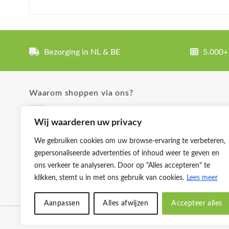
Bezorging in NL & BE
5.000+
Waarom shoppen via ons?
✓ Uitgebreide product omschrijvingen
Wij waarderen uw privacy
✓ Groot aanbod en lage prijzen
We gebruiken cookies om uw browse-ervaring te verbeteren,
✓ Klanttevredenheid staat voorop
gepersonaliseerde advertenties of inhoud weer te geven en
✓ Producten zijn zorgvuldig gekozen
ons verkeer te analyseren. Door op "Alles accepteren" te
✓ Ruim scala betalingsmogelijkheden
klikken, stemt u in met ons gebruik van cookies.
Lees meer
Aanpassen
Alles afwijzen
Accepteer alles
Klantenservice
Cookies
Privacybeleid
Disclaimer