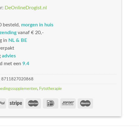
r:
DeOnlineDrogist.nl
 besteld,
morgen in huis
rzending
vanaf € 20,-
g in
NL & BE
erpakt
g
advies
d met een
9.4
:
8711827020868
oedingssupplementen
,
Fytotherapie