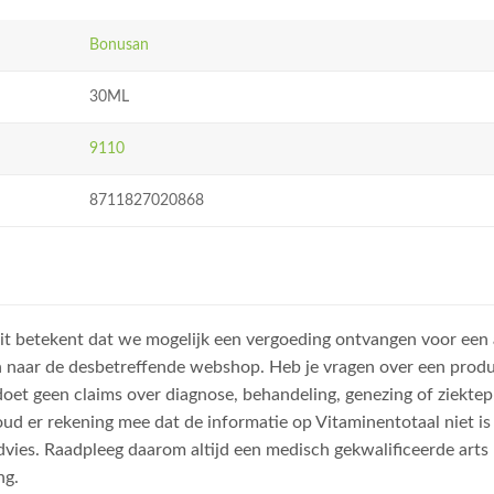
Bonusan
30ML
9110
8711827020868
, dit betekent dat we mogelijk een vergoeding ontvangen voor een
n naar de desbetreffende webshop. Heb je vragen over een prod
et geen claims over diagnose, behandeling, genezing of ziektep
oud er rekening mee dat de informatie op Vitaminentotaal niet 
dvies. Raadpleeg daarom altijd een medisch gekwalificeerde arts
ng.