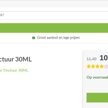
Groot aanbod en lage prijzen
10
Oo
ctuur 30ML
11,49
pri
wa
Op voorraad
€1