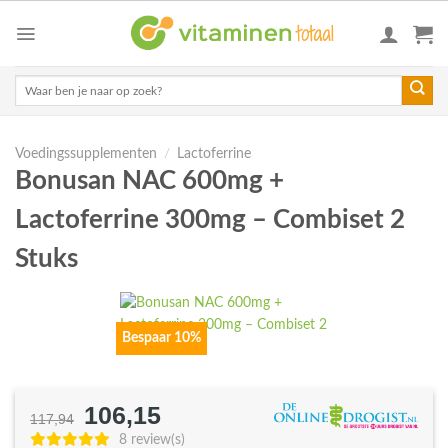
Skip
to
content
Zoeken
naar:
Voedingssupplementen
/
Lactoferrine
Bonusan NAC 600mg +
Lactoferrine 300mg – Combiset 2
Stuks
Bespaar 10%
106,15
Oorspronkelijke
Huidige
117,94
prijs
prijs
8 review(s)