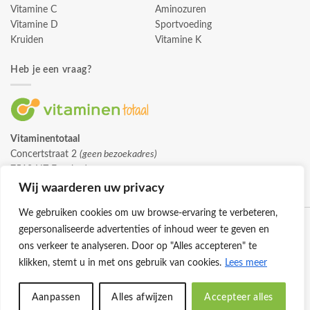
Vitamine C
Aminozuren
Vitamine D
Sportvoeding
Kruiden
Vitamine K
Heb je een vraag?
Vitaminentotaal
Concertstraat 2
(geen bezoekadres)
7512 HZ Enschede
info@vitaminentotaal.nl
Wij waarderen uw privacy
We gebruiken cookies om uw browse-ervaring te verbeteren,
gepersonaliseerde advertenties of inhoud weer te geven en
ons verkeer te analyseren. Door op "Alles accepteren" te
klikken, stemt u in met ons gebruik van cookies.
Lees meer
Klantenservice
Cookies
Privacybeleid
Disclaimer
Aanpassen
Alles afwijzen
Accepteer alles