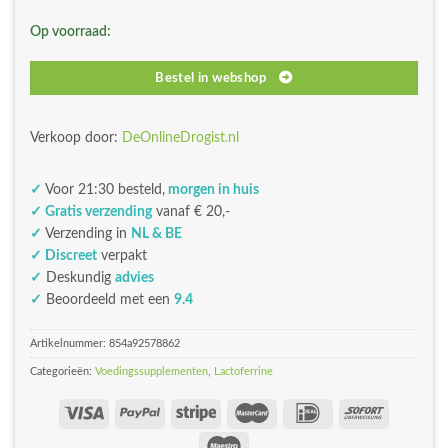
was:
is:
Op voorraad:
€117,94.
€106,15.
Bestel in webshop
Verkoop door:
DeOnlineDrogist.nl
✓
Voor 21:30 besteld,
morgen in huis
✓ Gratis verzending
vanaf € 20,-
✓
Verzending in
NL & BE
✓ Discreet
verpakt
✓
Deskundig
advies
✓
Beoordeeld met een
9.4
Artikelnummer:
854a92578862
Categorieën:
Voedingssupplementen
,
Lactoferrine