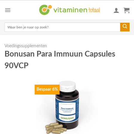
Skip
to
content
Zoeken
naar:
Voedingssupplementen
Bonusan Para Immuun Capsules
90VCP
Bespaar 6%