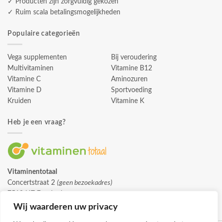
✓ Producten zijn zorgvuldig gekozen
✓ Ruim scala betalingsmogelijkheden
Populaire categorieën
Vega supplementen
Bij veroudering
Multivitaminen
Vitamine B12
Vitamine C
Aminozuren
Vitamine D
Sportvoeding
Kruiden
Vitamine K
Heb je een vraag?
Vitaminentotaal
Concertstraat 2
(geen bezoekadres)
7512 HZ Enschede
info@vitaminentotaal.nl
Wij waarderen uw privacy