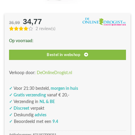
34,77
Oorspronkelijke
Huidige
36,99
prijs
prijs
2 review(s)
was:
is:
Op voorraad:
€36,99.
€34,77.
Bestel in webshop
Verkoop door:
DeOnlineDrogist.nl
✓
Voor 21:30 besteld,
morgen in huis
✓ Gratis verzending
vanaf € 20,-
✓
Verzending in
NL & BE
✓ Discreet
verpakt
✓
Deskundig
advies
✓
Beoordeeld met een
9.4
Artikelnummer:
8711827009351