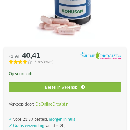
40,41
Oorspronkelijke
Huidige
42,99
prijs
prijs
5 review(s)
was:
is:
Op voorraad:
€42,99.
€40,41.
Bestel in webshop
Verkoop door:
DeOnlineDrogist.nl
✓
Voor 21:30 besteld,
morgen in huis
✓ Gratis verzending
vanaf € 20,-