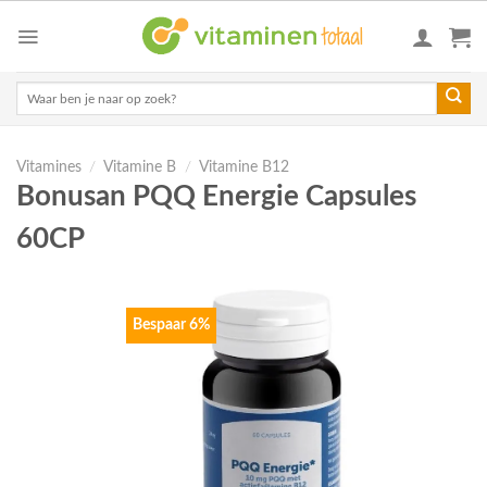
Skip
to
content
Zoeken
naar:
Vitamines
/
Vitamine B
/
Vitamine B12
Bonusan PQQ Energie Capsules
60CP
Bespaar 6%