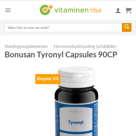
Skip
to
content
Zoeken
naar:
Voedingssupplementen
/
Hormoonhuishouding (schildklier)
Bonusan Tyronyl Capsules 90CP
Bespaar 6%