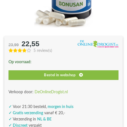
22,55
Oorspronkelijke
Huidige
23,99
prijs
prijs
5 review(s)
was:
is:
Op voorraad:
€23,99.
€22,55.
Bestel in webshop
Verkoop door:
DeOnlineDrogist.nl
✓
Voor 21:30 besteld,
morgen in huis
✓ Gratis verzending
vanaf € 20,-
✓
Verzending in
NL & BE
✓ Discreet
verpakt