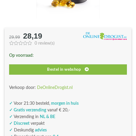
28,19
Oorspronkelijke
Huidige
29,99
prijs
prijs
0 review(s)
was:
is:
Op voorraad:
€29,99.
€28,19.
Bestel in webshop
Verkoop door:
DeOnlineDrogist.nl
✓
Voor 21:30 besteld,
morgen in huis
✓ Gratis verzending
vanaf € 20,-
✓
Verzending in
NL & BE
✓ Discreet
verpakt
✓
Deskundig
advies