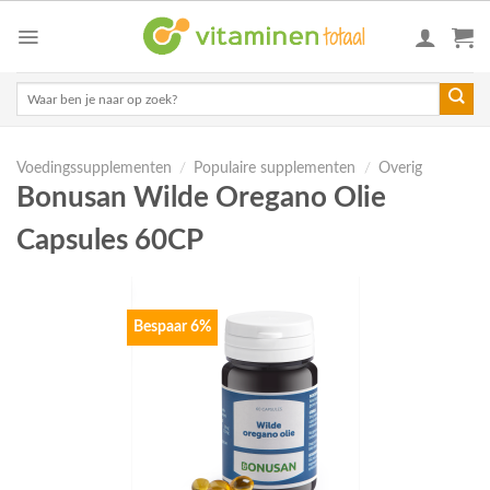
Skip
to
content
Zoeken
naar:
Voedingssupplementen
/
Populaire supplementen
/
Overig
Bonusan Wilde Oregano Olie
Capsules 60CP
Bespaar 6%