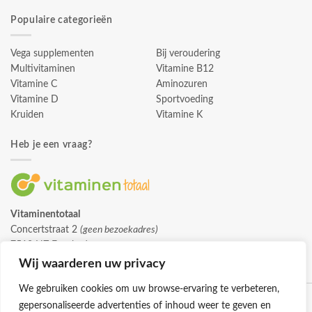
Populaire categorieën
Vega supplementen
Bij veroudering
Multivitaminen
Vitamine B12
Vitamine C
Aminozuren
Vitamine D
Sportvoeding
Kruiden
Vitamine K
Heb je een vraag?
Vitaminentotaal
Concertstraat 2
(geen bezoekadres)
7512 HZ Enschede
info@vitaminentotaal.nl
Wij waarderen uw privacy
We gebruiken cookies om uw browse-ervaring te verbeteren,
gepersonaliseerde advertenties of inhoud weer te geven en