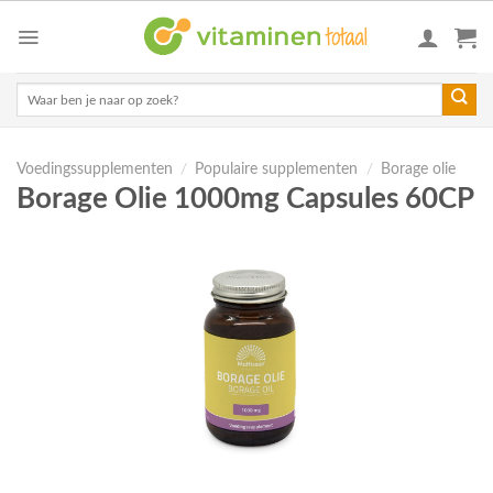
Skip
to
content
Zoeken
naar:
Voedingssupplementen
/
Populaire supplementen
/
Borage olie
Borage Olie 1000mg Capsules 60CP