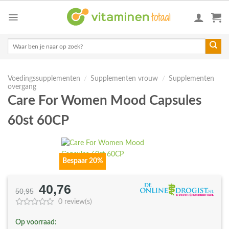
Skip
to
content
Zoeken
naar:
Voedingssupplementen
/
Supplementen vrouw
/
Supplementen
overgang
Care For Women Mood Capsules
60st 60CP
Bespaar 20%
40,76
Oorspronkelijke
Huidige
50,95
prijs
prijs
0 review(s)
was:
is:
Op voorraad:
€50,95.
€40,76.