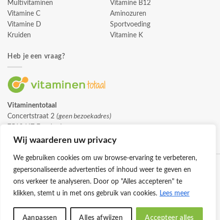
Multivitaminen
Vitamine B12
Vitamine C
Aminozuren
Vitamine D
Sportvoeding
Kruiden
Vitamine K
Heb je een vraag?
Vitaminentotaal
Concertstraat 2
(geen bezoekadres)
7512 HZ Enschede
info@vitaminentotaal.nl
Wij waarderen uw privacy
We gebruiken cookies om uw browse-ervaring te verbeteren,
gepersonaliseerde advertenties of inhoud weer te geven en
ons verkeer te analyseren. Door op "Alles accepteren" te
klikken, stemt u in met ons gebruik van cookies.
Lees meer
Klantenservice
Cookies
Privacybeleid
Disclaimer
Aanpassen
Alles afwijzen
Accepteer alles